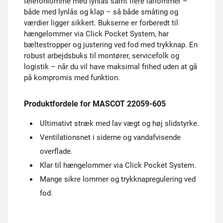
telefonlomme med lynlås samt flere lårlommer –
både med lynlås og klap – så både småting og
værdier ligger sikkert. Bukserne er forberedt til
hængelommer via Click Pocket System, har
bæltestropper og justering ved fod med trykknap. En
robust arbejdsbuks til montører, servicefolk og
logistik – når du vil have maksimal frihed uden at gå
på kompromis med funktion.
Produktfordele for MASCOT 22059-605
Ultimativt stræk med lav vægt og høj slidstyrke.
Ventilationsnet i siderne og vandafvisende
overflade.
Klar til hængelommer via Click Pocket System.
Mange sikre lommer og trykknapregulering ved
fod.