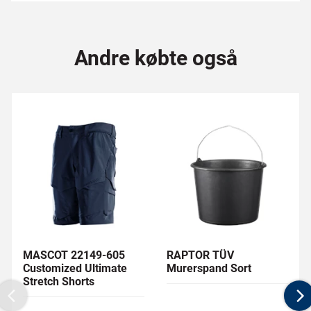
Andre købte også
MASCOT 22149-605
RAPTOR TÜV
Customized Ultimate
Murerspand Sort
Stretch Shorts
Previous
N