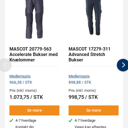
MASCOT 20779-563
MASCOT 17279-311
Accelerate Bukser med
Advanced Stretch
Knælommer
Bukser
Previous
N
Medlemspris
Medlemspris
966,38 / STK
898,88 / STK
Pris (inkl. moms)
Pris (inkl. moms)
1.073,75 / STK
998,75 / STK
Se mere
Se mere
4-7 hverdage
4-7 hverdage
Kontakt din
Varen kan afhentes