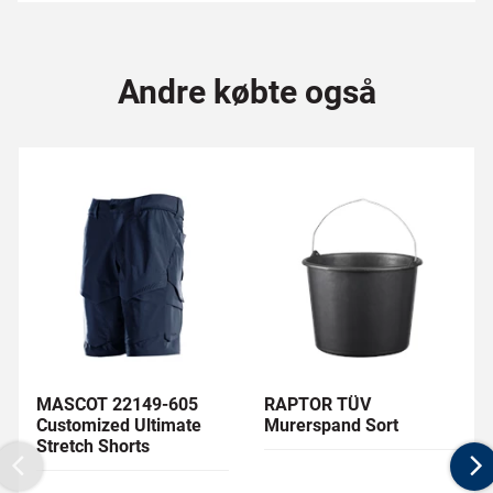
Andre købte også
MASCOT 22149-605
RAPTOR TÜV
Customized Ultimate
Murerspand Sort
Stretch Shorts
Previous
N