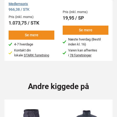
Medlemspris
966,38 / STK
Pris (inkl. moms)
Pris (inkl. moms)
19,95 / SP
1.073,75 / STK
Se mere
Se mere
Næste hverdag (Bestil
4-7 hverdage
inden kl. 16)
Kontakt din
Varen kan afhentes
lokale
STARK forretning
i
78 forretninger
Andre kiggede på