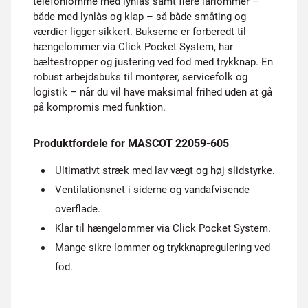
telefonlomme med lynlås samt flere lårlommer –
både med lynlås og klap – så både småting og
værdier ligger sikkert. Bukserne er forberedt til
hængelommer via Click Pocket System, har
bæltestropper og justering ved fod med trykknap. En
robust arbejdsbuks til montører, servicefolk og
logistik – når du vil have maksimal frihed uden at gå
på kompromis med funktion.
Produktfordele for MASCOT 22059-605
Ultimativt stræk med lav vægt og høj slidstyrke.
Ventilationsnet i siderne og vandafvisende
overflade.
Klar til hængelommer via Click Pocket System.
Mange sikre lommer og trykknapregulering ved
fod.