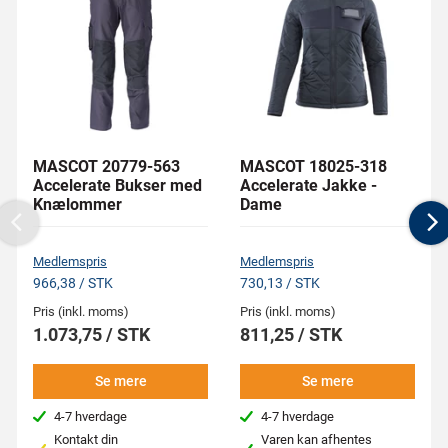
MASCOT 20779-563
MASCOT 18025-318
Accelerate Bukser med
Accelerate Jakke -
Knælommer
Dame
Previous
N
Medlemspris
Medlemspris
966,38 / STK
730,13 / STK
Pris (inkl. moms)
Pris (inkl. moms)
1.073,75 / STK
811,25 / STK
Se mere
Se mere
4-7 hverdage
4-7 hverdage
Kontakt din
Varen kan afhentes