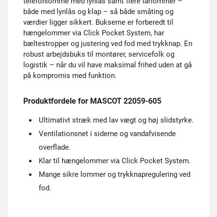
telefonlomme med lynlås samt flere lårlommer –
både med lynlås og klap – så både småting og
værdier ligger sikkert. Bukserne er forberedt til
hængelommer via Click Pocket System, har
bæltestropper og justering ved fod med trykknap. En
robust arbejdsbuks til montører, servicefolk og
logistik – når du vil have maksimal frihed uden at gå
på kompromis med funktion.
Produktfordele for MASCOT 22059-605
Ultimativt stræk med lav vægt og høj slidstyrke.
Ventilationsnet i siderne og vandafvisende
overflade.
Klar til hængelommer via Click Pocket System.
Mange sikre lommer og trykknapregulering ved
fod.