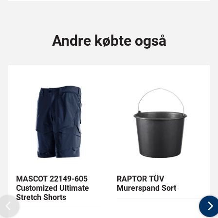
Andre købte også
MASCOT 22149-605
RAPTOR TÜV
Customized Ultimate
Murerspand Sort
Stretch Shorts
Previous
N