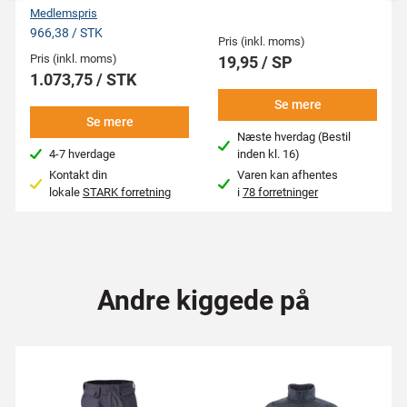
Medlemspris
966,38 / STK
Pris (inkl. moms)
Pris (inkl. moms)
19,95 / SP
1.073,75 / STK
Se mere
Se mere
Næste hverdag (Bestil
4-7 hverdage
inden kl. 16)
Kontakt din
Varen kan afhentes
lokale
STARK forretning
i
78 forretninger
Andre kiggede på