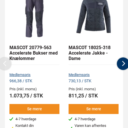
MASCOT 20779-563
MASCOT 18025-318
Accelerate Bukser med
Accelerate Jakke -
Knælommer
Dame
Previous
N
Medlemspris
Medlemspris
966,38 / STK
730,13 / STK
Pris (inkl. moms)
Pris (inkl. moms)
1.073,75 / STK
811,25 / STK
Se mere
Se mere
4-7 hverdage
4-7 hverdage
Kontakt din
Varen kan afhentes