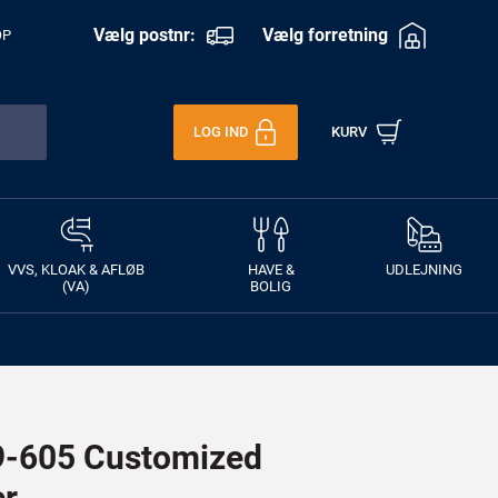
Vælg postnr:
Vælg forretning
OP
LOG IND
KURV
VVS, KLOAK & AFLØB
HAVE &
UDLEJNING
(VA)
BOLIG
-605 Customized
er