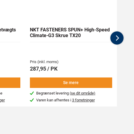
etvægts
NKT FASTENERS SPUN+ High-Speed
KNUD
Climate-G3 Skrue TX20
Nex
Pris (i
Pris (inkl. moms)
474,
287,95 / PK
-
Se mere
ne
Begrænset levering
(se dit område)
Næs
ger
Varen kan afhentes i
3 forretninger
Var