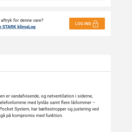
 aftryk for denne vare?
LOG IND
m STARK klimaLog
en er vandafvisende, og netventilation i siderne,
telefonlomme med lynlås samt flere lårlommer –
 Pocket System, har bæltestropper og justering ved
at gå på kompromis med funktion.