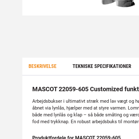
BESKRIVELSE
TEKNISKE SPECIFIKATIONER
MASCOT 22059-605 Customized funkt
Arbejdsbukser i ultimativt stræk med lav vægt og høj
åbnet via lynlås, hjælper med at styre varmen. L
både med lynlås og klap – så både småting og værdi
fod med trykknap. En robust arbejdsbuks til montør
Produktfordele for MASCOT 22059-605