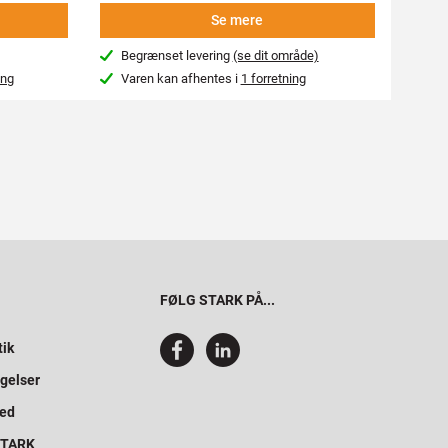
Se mere
Begrænset levering
(se dit område)
Beg
ing
Varen kan afhentes i
1 forretning
Var
FØLG STARK PÅ...
tik
gelser
hed
 STARK