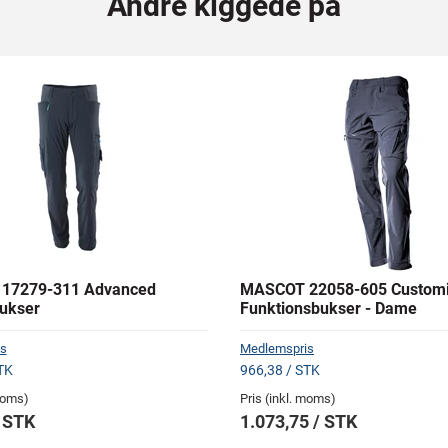
Andre kiggede på
17279-311 Advanced
MASCOT 22058-605 Custom
Bukser
Funktionsbukser - Dame
s
Medlemspris
TK
966,38 / STK
 moms)
Pris (inkl. moms)
/ STK
1.073,75 / STK