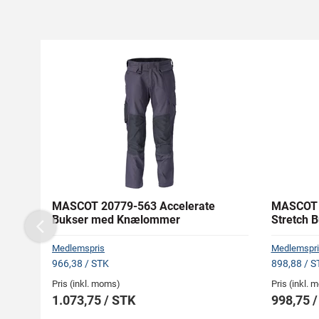
MASCOT 20779-563 Accelerate
MASCOT 
Bukser med Knælommer
Stretch 
Previous
Medlemspris
Medlemspri
966,38 / STK
898,88 / S
Pris (inkl. moms)
Pris (inkl.
1.073,75 / STK
998,75 