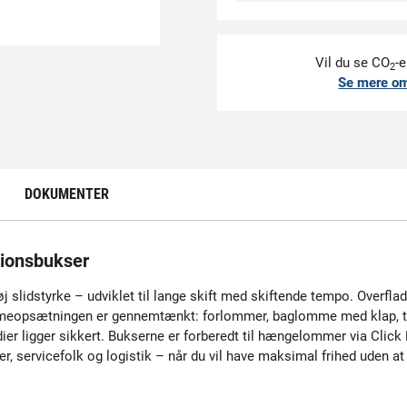
Vil du se CO
-e
2
Se mere o
DOKUMENTER
ionsbukser
 slidstyrke – udviklet til lange skift med skiftende tempo. Overflad
ommeopsætningen er gennemtænkt: forlommer, baglomme med klap, 
er ligger sikkert. Bukserne er forberedt til hængelommer via Click
er, servicefolk og logistik – når du vil have maksimal frihed uden 