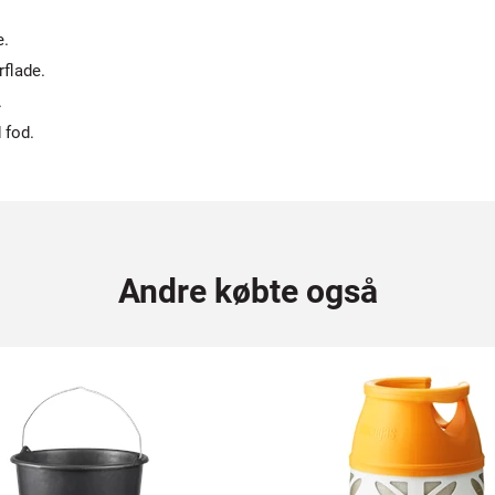
e.
rflade.
.
 fod.
Andre købte også