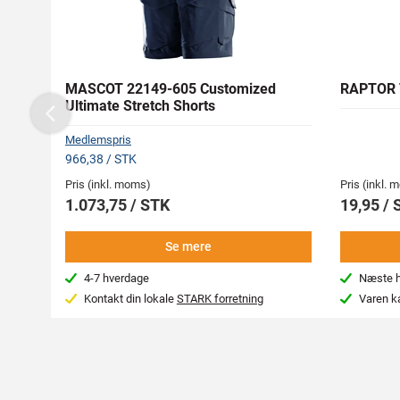
MASCOT 22149-605 Customized
RAPTOR 
Ultimate Stretch Shorts
Previous
Medlemspris
966,38 / STK
Pris (inkl. moms)
Pris (inkl.
1.073,75 / STK
19,95 / 
Se mere
4-7 hverdage
Næste hv
Kontakt din lokale
STARK forretning
Varen k