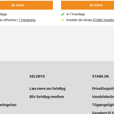
Se mere
Se mere
rdage
4-7 hverdage
an afhentes i
1 forretning
Kontakt din lokale
STARK forretn
SELVBYG
STARK.DK
Læs mere om SelvByg
Privatlivspoli
Bliv SelvByg-medlem
Handelsbetin
etingelser
Tilgængelig
Gavekort til