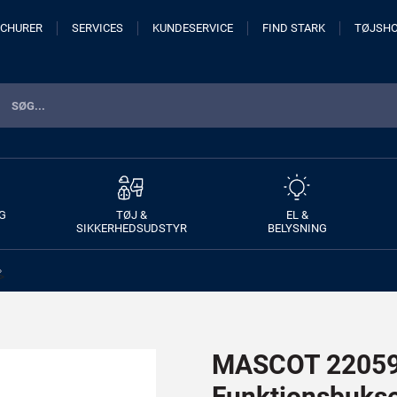
CHURER
SERVICES
KUNDESERVICE
FIND STARK
TØJSH
G
TØJ &
EL &
SIKKERHEDSUDSTYR
BELYSNING
>
MASCOT 22059
Funktionsbuks