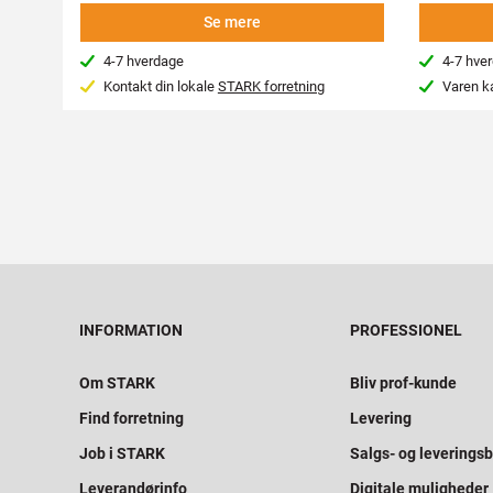
Se mere
4-7 hverdage
4-7 hve
Kontakt din lokale
STARK forretning
Varen k
INFORMATION
PROFESSIONEL
Om STARK
Bliv prof-kunde
Find forretning
Levering
Job i STARK
Salgs- og leveringsb
Leverandørinfo
Digitale muligheder