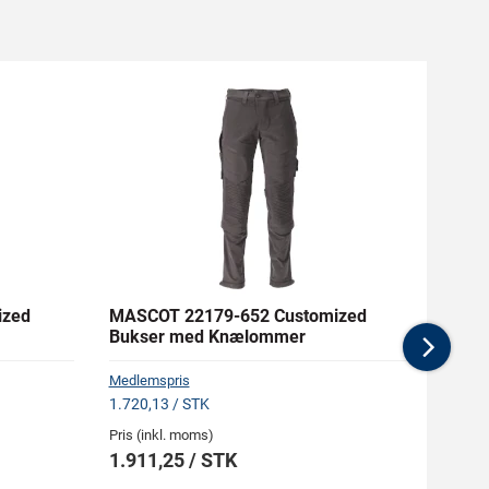
ized
MASCOT 22179-652 Customized
MASC
Bukser med Knælommer
Buks
Nex
Medlemspris
Medlem
1.720,13 / STK
482,63
Pris (inkl. moms)
Pris (i
1.911,25 / STK
536,