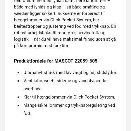
telefonlomme med lynlås samt flere lårlommer –
både med lynlås og klap – så både småting og
værdier ligger sikkert. Bukserne er forberedt til
hængelommer via Click Pocket System, har
bæltestropper og justering ved fod med trykknap. En
robust arbejdsbuks til montører, servicefolk og
logistik – når du vil have maksimal frihed uden at gå
på kompromis med funktion.
Produktfordele for MASCOT 22059-605
Ultimativt stræk med lav vægt og høj slidstyrke.
Ventilationsnet i siderne og vandafvisende
overflade.
Klar til hængelommer via Click Pocket System.
Mange sikre lommer og trykknapregulering ved
fod.