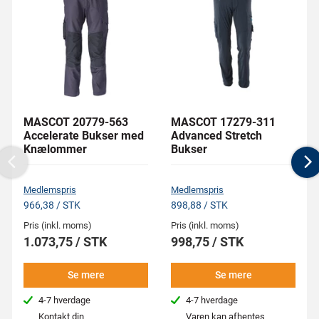
MASCOT 20779-563
MASCOT 17279-311
Accelerate Bukser med
Advanced Stretch
Knælommer
Bukser
Previous
N
Medlemspris
Medlemspris
966,38 / STK
898,88 / STK
Pris (inkl. moms)
Pris (inkl. moms)
1.073,75 / STK
998,75 / STK
Se mere
Se mere
4-7 hverdage
4-7 hverdage
Kontakt din
Varen kan afhentes