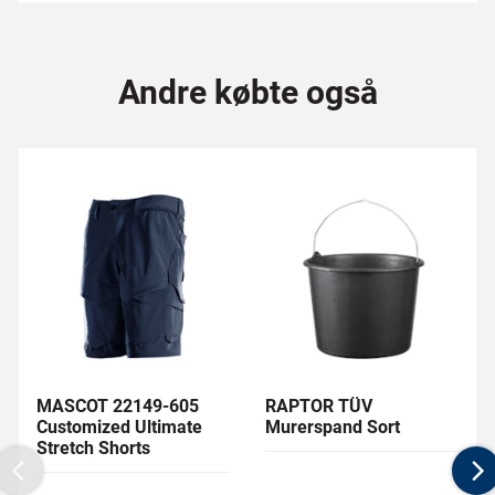
Andre købte også
MASCOT 22149-605
RAPTOR TÜV
Customized Ultimate
Murerspand Sort
Stretch Shorts
Previous
N