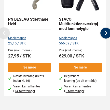
PN BESLAG Stjerthage
STACO
Hvid
Multifunktionsværktøj
med lommelygte
Previous
N
Medlemspris
Medlemspris
25,15 / STK
566,09 / STK
Pris (inkl. moms)
Pris (inkl. moms)
27,95 / STK
629,00 / STK
Se mere
Se mere
Næste hverdag (Bestil
Begrænset
inden kl. 16)
levering
(se dit område)
Varen kan afhentes
Varen kan afhentes
i
14 forretninger
i
3 forretninger