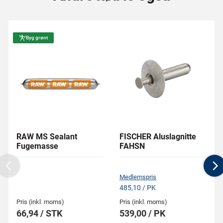
Byg grønt
RAW MS Sealant
FISCHER Aluslagnitte
Fugemasse
FAHSN
Previous
N
Medlemspris
485,10 / PK
Pris (inkl. moms)
Pris (inkl. moms)
66,94 / STK
539,00 / PK