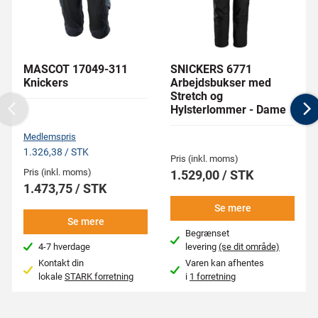
MASCOT 17049-311
SNICKERS 6771
Knickers
Arbejdsbukser med
Stretch og
Hylsterlommer - Dame
Previous
N
Medlemspris
1.326,38 / STK
Pris (inkl. moms)
Pris (inkl. moms)
1.529,00 / STK
1.473,75 / STK
Se mere
Se mere
Begrænset
4-7 hverdage
levering
(se dit område)
Kontakt din
Varen kan afhentes
lokale
STARK forretning
i
1 forretning