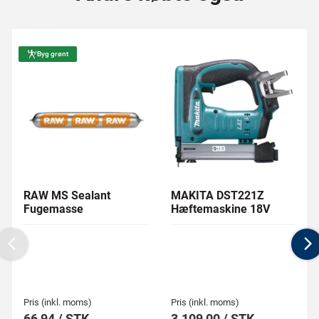
Byg grønt
RAW MS Sealant
MAKITA DST221Z
Fugemasse
Hæftemaskine 18V
Previous
N
Pris (inkl. moms)
Pris (inkl. moms)
66,94 / STK
3.109,00 / STK