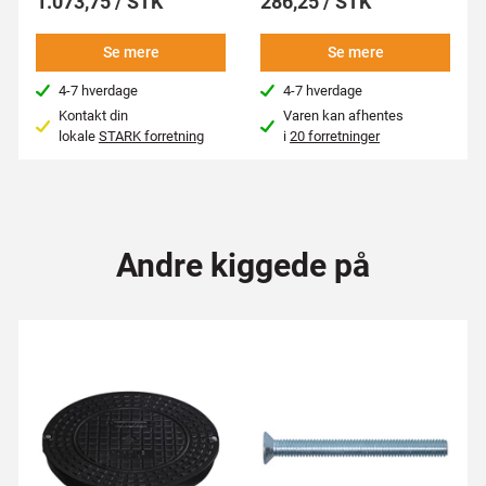
1.073,75 / STK
286,25 / STK
Se mere
Se mere
4-7 hverdage
4-7 hverdage
Kontakt din
Varen kan afhentes
lokale
STARK forretning
i
20 forretninger
Andre kiggede på