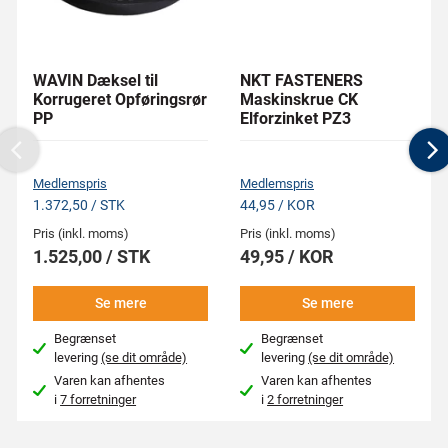
WAVIN Dæksel til
NKT FASTENERS
Korrugeret Opføringsrør
Maskinskrue CK
PP
Elforzinket PZ3
Previous
N
Medlemspris
Medlemspris
1.372,50 / STK
44,95 / KOR
Pris (inkl. moms)
Pris (inkl. moms)
1.525,00 / STK
49,95 / KOR
Se mere
Se mere
Begrænset
Begrænset
levering
(se dit område)
levering
(se dit område)
Varen kan afhentes
Varen kan afhentes
i
7 forretninger
i
2 forretninger