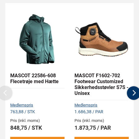
MASCOT 22586-608
MASCOT F1602-702
Flecetrøje med Hætte
Footwear Customized
Sikkerhedsstøvler S7S -
Unisex
Previous
N
Medlemspris
Medlemspris
763,88 / STK
1.686,38 / PAR
Pris (inkl. moms)
Pris (inkl. moms)
848,75 / STK
1.873,75 / PAR