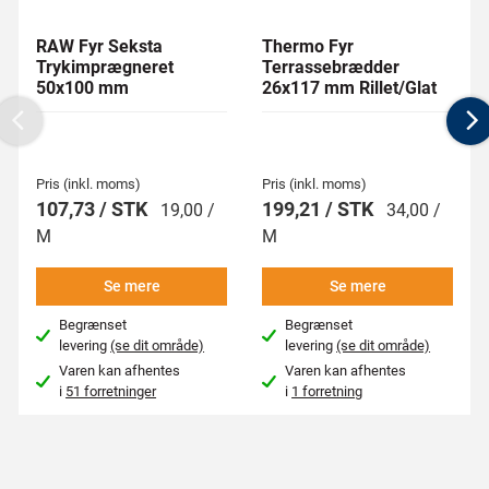
RAW Fyr Seksta
Thermo Fyr
Trykimprægneret
Terrassebrædder
50x100 mm
26x117 mm Rillet/Glat
Previous
N
Pris (inkl. moms)
Pris (inkl. moms)
107,73 / STK
199,21 / STK
19,00 /
34,00 /
M
M
Se mere
Se mere
Begrænset
Begrænset
levering
(se dit område)
levering
(se dit område)
Varen kan afhentes
Varen kan afhentes
i
51 forretninger
i
1 forretning