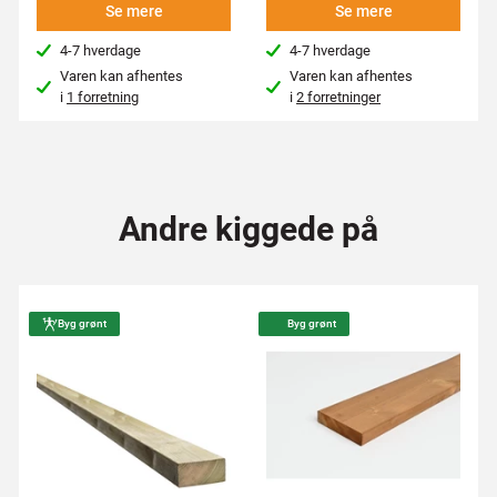
Se mere
Se mere
4-7 hverdage
4-7 hverdage
Varen kan afhentes
Varen kan afhentes
i
1 forretning
i
2 forretninger
Andre kiggede på
Byg grønt
Byg grønt