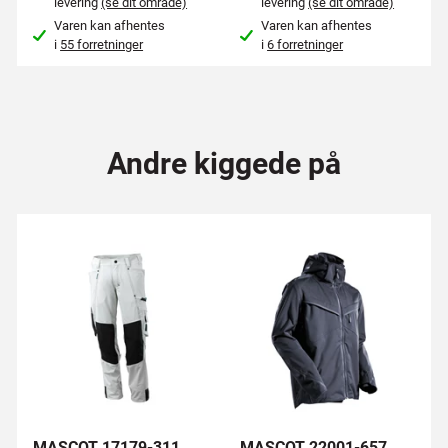
levering
(se dit område)
levering
(se dit område)
Varen kan afhentes
Varen kan afhentes
i
55 forretninger
i
6 forretninger
Andre kiggede på
MASCOT 17179-311
MASCOT 22001-657