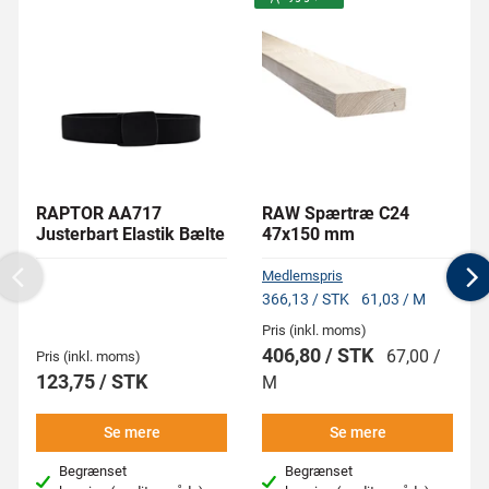
RAPTOR AA717
RAW Spærtræ C24
Justerbart Elastik Bælte
47x150 mm
Medlemspris
Previous
N
366,13 / STK
61,03 / M
Pris (inkl. moms)
406,80 / STK
67,00 /
Pris (inkl. moms)
123,75 / STK
M
Se mere
Se mere
Begrænset
Begrænset