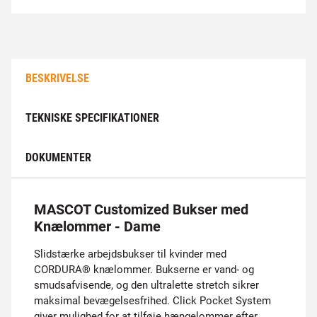
BESKRIVELSE
TEKNISKE SPECIFIKATIONER
DOKUMENTER
MASCOT Customized Bukser med
Knælommer - Dame
Slidstærke arbejdsbukser til kvinder med
CORDURA® knælommer. Bukserne er vand- og
smudsafvisende, og den ultralette stretch sikrer
maksimal bevægelsesfrihed. Click Pocket System
giver mulighed for at tilføje hængelommer efter