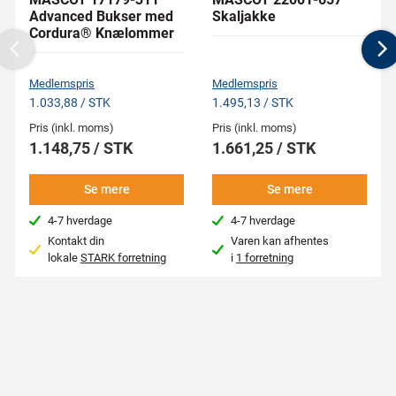
Advanced Bukser med
Skaljakke
Cordura® Knælommer
Previous
N
Medlemspris
Medlemspris
1.033,88 / STK
1.495,13 / STK
Pris (inkl. moms)
Pris (inkl. moms)
1.148,75 / STK
1.661,25 / STK
Se mere
Se mere
4-7 hverdage
4-7 hverdage
Kontakt din
Varen kan afhentes
lokale
STARK forretning
i
1 forretning