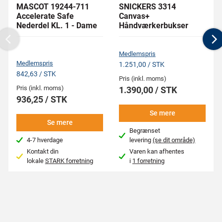
MASCOT 19244-711
SNICKERS 3314
Accelerate Safe
Canvas+
Nederdel KL. 1 - Dame
Håndværkerbukser
Previous
N
Medlemspris
Medlemspris
1.251,00 / STK
842,63 / STK
Pris (inkl. moms)
Pris (inkl. moms)
1.390,00 / STK
936,25 / STK
Se mere
Se mere
Begrænset
4-7 hverdage
levering
(se dit område)
Kontakt din
Varen kan afhentes
lokale
STARK forretning
i
1 forretning