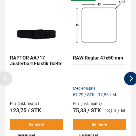
RAPTOR AA717
RAW Reglar 47x50 mm
Justerbart Elastik Bælte
Previous
N
Medlemspris
67,79 / STK
12,55 / M
Pris (inkl. moms)
Pris (inkl. moms)
123,75 / STK
75,33 / STK
13,00 / M
Se mere
Se mere
Begrænset
Begrænset