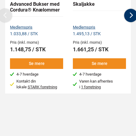
Advanced Bukser med
Skaljakke
Cordura® Knælommer
Previous
N
Medlemspris
Medlemspris
1.033,88 / STK
1.495,13 / STK
Pris (inkl. moms)
Pris (inkl. moms)
1.148,75 / STK
1.661,25 / STK
Se mere
Se mere
4-7 hverdage
4-7 hverdage
Kontakt din
Varen kan afhentes
lokale
STARK forretning
i
1 forretning