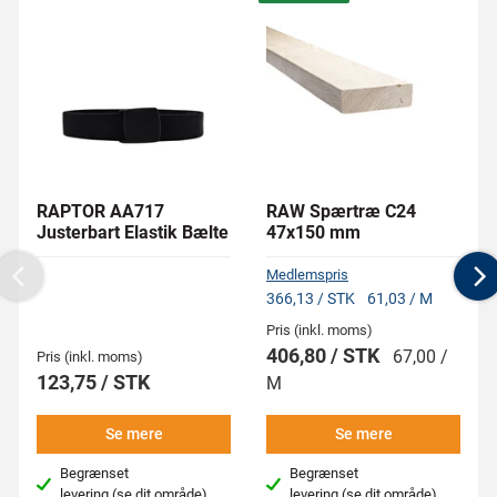
RAPTOR AA717
RAW Spærtræ C24
Justerbart Elastik Bælte
47x150 mm
Medlemspris
Previous
N
366,13 / STK
61,03 / M
Pris (inkl. moms)
406,80 / STK
67,00 /
Pris (inkl. moms)
123,75 / STK
M
Se mere
Se mere
Begrænset
Begrænset
levering
(se dit område)
levering
(se dit område)