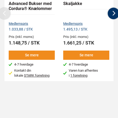
Advanced Bukser med
Skaljakke
Cordura® Knælommer
Previous
N
Medlemspris
Medlemspris
1.033,88 / STK
1.495,13 / STK
Pris (inkl. moms)
Pris (inkl. moms)
1.148,75 / STK
1.661,25 / STK
Se mere
Se mere
4-7 hverdage
4-7 hverdage
Kontakt din
Varen kan afhentes
lokale
STARK forretning
i
1 forretning