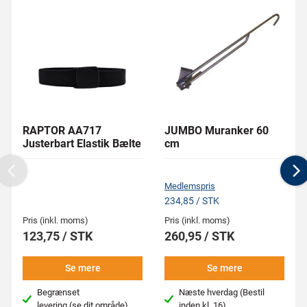
RAPTOR AA717
JUMBO Muranker 60
Justerbart Elastik Bælte
cm
Previous
N
Medlemspris
234,85 / STK
Pris (inkl. moms)
Pris (inkl. moms)
123,75 / STK
260,95 / STK
Se mere
Se mere
Begrænset
Næste hverdag (Bestil
levering
(se dit område)
inden kl. 16)