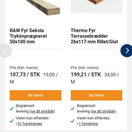
RAW Fyr Seksta
Thermo Fyr
Trykimprægneret
Terrassebrædder
50x100 mm
26x117 mm Rillet/Glat
Previous
N
Pris (inkl. moms)
Pris (inkl. moms)
107,73 / STK
199,21 / STK
19,00 /
34,00 /
M
M
Se mere
Se mere
Begrænset
Begrænset
levering
(se dit område)
levering
(se dit område)
Varen kan afhentes
Varen kan afhentes
i
51 forretninger
i
1 forretning