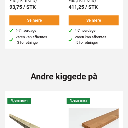
Pris (inkl. moms)
Pris (inkl. moms)
93,75 / STK
411,25 / STK
Se mere
Se mere
4-7 hverdage
4-7 hverdage
Varen kan afhentes
Varen kan afhentes
i
3 forretninger
i
5 forretninger
Andre kiggede på
Byg grønt
Byg grønt