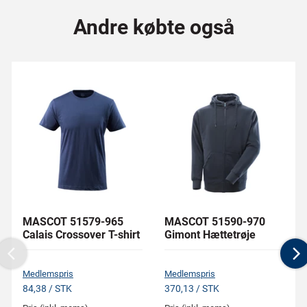
Andre købte også
MASCOT 51579-965
MASCOT 51590-970
Calais Crossover T-shirt
Gimont Hættetrøje
Previous
N
Medlemspris
Medlemspris
84,38 / STK
370,13 / STK