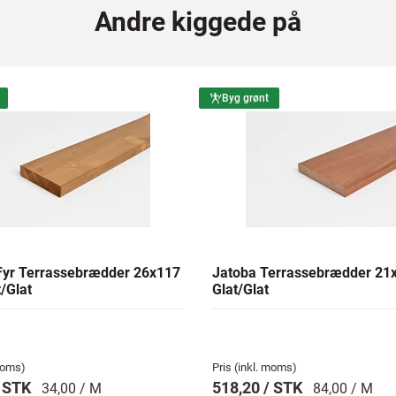
Andre kiggede på
Byg grønt
yr Terrassebrædder 26x117
Jatoba Terrassebrædder 2
/Glat
Glat/Glat
 moms)
Pris (inkl. moms)
/ STK
518,20 / STK
34,00 / M
84,00 / M