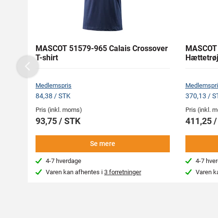
MASCOT 51579-965 Calais Crossover
MASCOT 
T-shirt
Hættetrø
Previous
Medlemspris
Medlemspri
84,38 / STK
370,13 / S
Pris (inkl. moms)
Pris (inkl.
93,75 / STK
411,25 
Se mere
4-7 hverdage
4-7 hve
Varen kan afhentes i
3 forretninger
Varen k