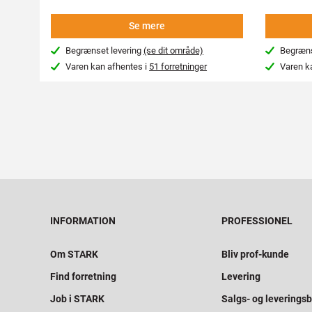
Se mere
Begrænset levering
(se dit område)
Begræns
Varen kan afhentes i
51 forretninger
Varen k
INFORMATION
PROFESSIONEL
Om STARK
Bliv prof-kunde
Find forretning
Levering
Job i STARK
Salgs- og leveringsb