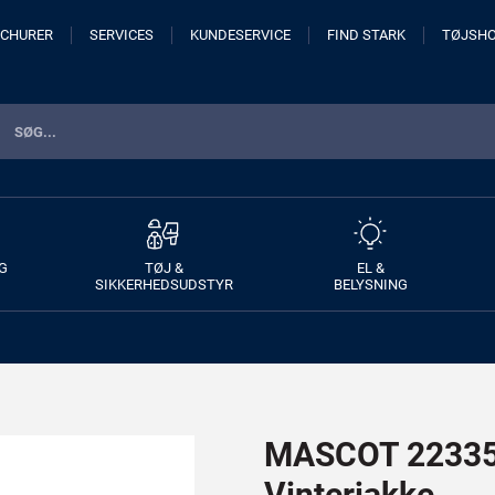
CHURER
SERVICES
KUNDESERVICE
FIND STARK
TØJSH
G
TØJ &
EL &
SIKKERHEDSUDSTYR
BELYSNING
MASCOT 22335
Vinterjakke