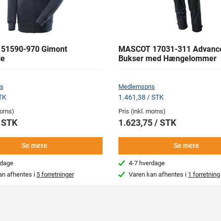
51590-970 Gimont
MASCOT 17031-311 Advanc
je
Bukser med Hængelommer
s
Medlemspris
TK
1.461,38 / STK
 moms)
Pris (inkl. moms)
/ STK
1.623,75 / STK
Se mere
Se mere
rdage
4-7 hverdage
an afhentes i
5 forretninger
Varen kan afhentes i
1 forretning