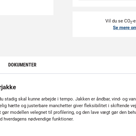
Vil du se CO
-e
2
Se mere o
DOKUMENTER
rjakke
r du stadig skal kunne arbejde i tempo. Jakken er åndbar, vind- og va
 hætte og justerbare manchetter giver fleksibilitet i skiftende vej
gør modellen velegnet til profilering, og den lave vægt gør den beha
ed hverdagens nødvendige funktioner.