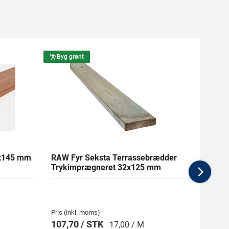
Byg grønt
Byg g
1x145 mm
RAW Fyr Seksta Terrassebrædder
Ther
Trykimprægneret 32x125 mm
mm Gl
Nex
Pris (inkl. moms)
Pris (i
107,70 / STK
269,
17,00 / M