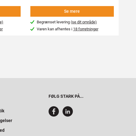
Se mere
e)
Begrænset levering
(se dit område)
Beg
er
Varen kan afhentes i
18 forretninger
Var
FØLG STARK PÅ...
tik
gelser
hed