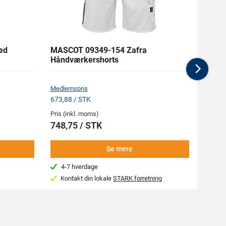
ed
MASCOT 09349-154 Zafra
MASC
Håndværkershorts
Softs
Nex
Medlemspris
Medlem
673,88 / STK
1.371,
Pris (inkl. moms)
Pris (i
748,75 / STK
1.52
Se mere
4-7 hverdage
4-7
Kontakt din lokale
STARK forretning
Var