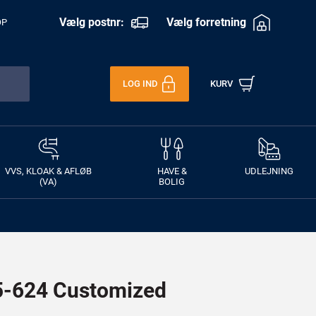
Vælg postnr:
Vælg forretning
OP
LOG IND
KURV
VVS, KLOAK & AFLØB
HAVE &
UDLEJNING
(VA)
BOLIG
-624 Customized