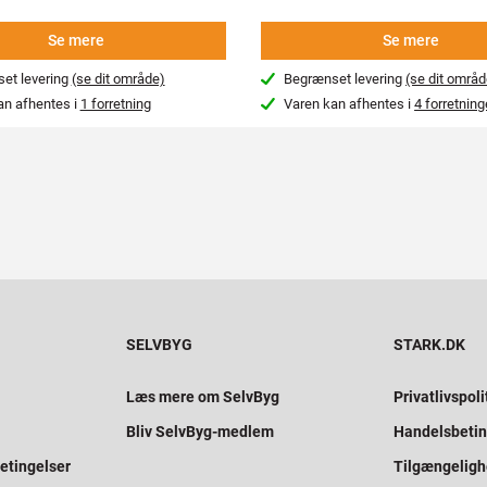
Se mere
Se mere
et levering
(se dit område)
Begrænset levering
(se dit områd
an afhentes i
1 forretning
Varen kan afhentes i
4 forretning
SELVBYG
STARK.DK
Læs mere om SelvByg
Privatlivspoli
Bliv SelvByg-medlem
Handelsbetin
etingelser
Tilgængelig