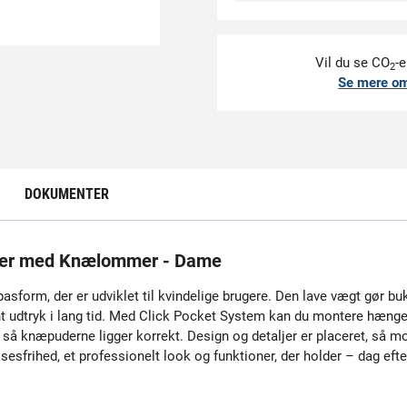
Vil du se CO
-e
2
Se mere o
DOKUMENTER
er med Knælommer - Dame
sform, der er udviklet til kvindelige brugere. Den lave vægt gør b
ænt udtryk i lang tid. Med Click Pocket System kan du montere hæn
knæpuderne ligger korrekt. Design og detaljer er placeret, så mob
sesfrihed, et professionelt look og funktioner, der holder – dag efte