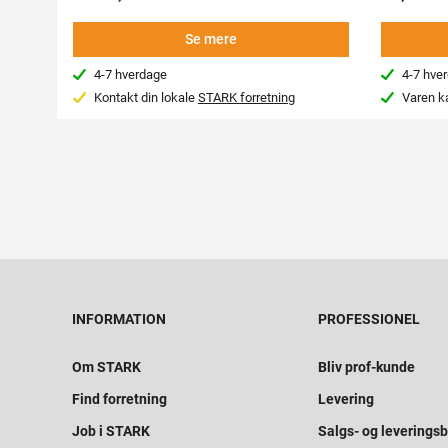
Se mere
4-7 hverdage
4-7 hve
Kontakt din lokale
STARK forretning
Varen k
INFORMATION
PROFESSIONEL
Om STARK
Bliv prof-kunde
Find forretning
Levering
Job i STARK
Salgs- og leveringsb