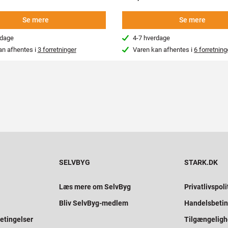
Se mere
Se mere
rdage
4-7 hverdage
an afhentes i
3 forretninger
Varen kan afhentes i
6 forretning
SELVBYG
STARK.DK
Læs mere om SelvByg
Privatlivspoli
Bliv SelvByg-medlem
Handelsbetin
etingelser
Tilgængelig