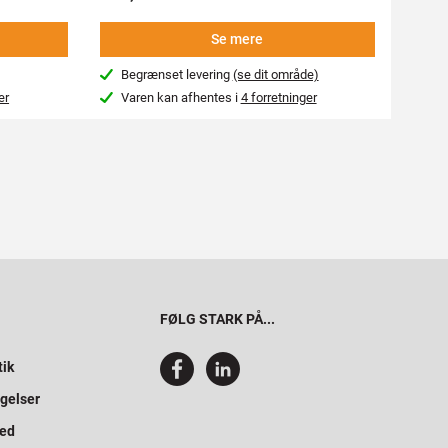
Se mere
Begrænset levering
(se dit område)
4-7
er
Varen kan afhentes i
4 forretninger
Var
FØLG STARK PÅ...
tik
gelser
hed