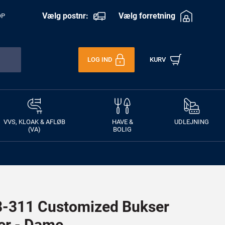
Vælg postnr:
Vælg forretning
OP
LOG IND
KURV
VVS, KLOAK & AFLØB
HAVE &
UDLEJNING
(VA)
BOLIG
311 Customized Bukser
r - Dame