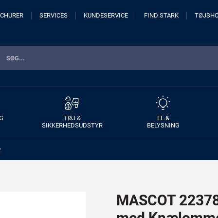
CHURER
SERVICES
KUNDESERVICE
FIND STARK
TØJSH
G
TØJ &
EL &
SIKKERHEDSUDSTYR
BELYSNING
>
MASCOT 22378-
med Knælomme