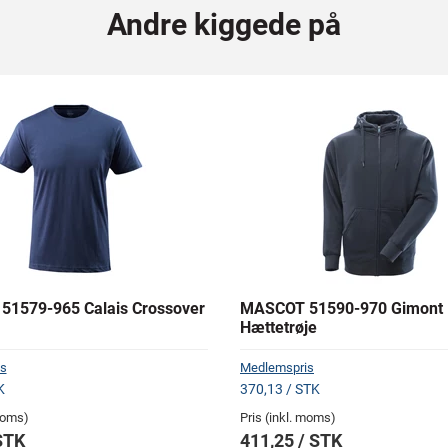
Andre kiggede på
1579-965 Calais Crossover
MASCOT 51590-970 Gimont
Hættetrøje
s
Medlemspris
K
370,13 / STK
 moms)
Pris (inkl. moms)
STK
411,25 / STK