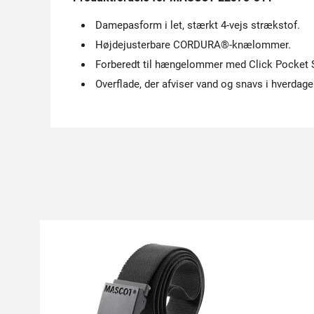
Damepasform i let, stærkt 4-vejs strækstof.
Højdejusterbare CORDURA®-knælommer.
Forberedt til hængelommer med Click Pocket 
Overflade, der afviser vand og snavs i hverdage