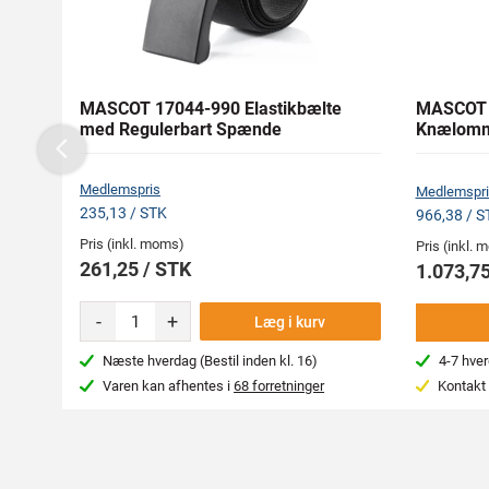
MASCOT 17044-990 Elastikbælte
MASCOT 
med Regulerbart Spænde
Knælom
Previous
Medlemspris
Medlemspri
235,13 / STK
966,38 / S
Pris (inkl. moms)
Pris (inkl.
261,25 / STK
1.073,75
-
+
Læg i kurv
Næste hverdag (Bestil inden kl. 16)
4-7 hve
Varen kan afhentes i
68 forretninger
Kontakt 