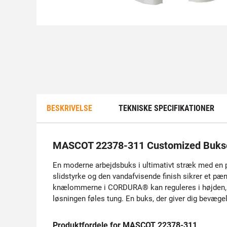
BESKRIVELSE
TEKNISKE SPECIFIKATIONER
MASCOT 22378-311 Customized Buks
En moderne arbejdsbuks i ultimativt stræk med en pa
slidstyrke og den vandafvisende finish sikrer et p
knælommerne i CORDURA® kan reguleres i højden, så 
løsningen føles tung. En buks, der giver dig bevægel
Produktfordele for MASCOT 22378-311