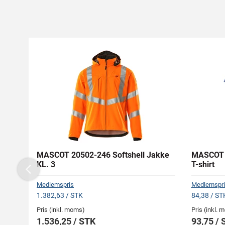
MASCOT 20502-246 Softshell Jakke
MASCOT 5
KL. 3
T-shirt
Previous
Medlemspris
Medlemspri
1.382,63 / STK
84,38 / ST
Pris (inkl. moms)
Pris (inkl.
1.536,25 / STK
93,75 / 