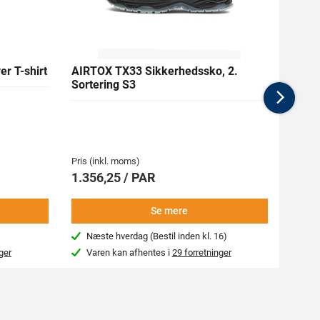
r T-shirt
AIRTOX TX33 Sikkerhedssko, 2.
MASC
Sortering S3
T-shir
Nex
Medlem
84,38 
Pris (inkl. moms)
Pris (i
1.356,25 / PAR
93,7
Se mere
Næste hverdag (Bestil inden kl. 16)
4-7
ger
Varen kan afhentes i
29 forretninger
Var