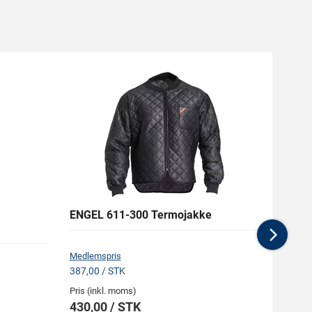
ENGEL 611-300 Termojakke
MASC
Boxer
Nex
Medlemspris
Medlem
387,00 / STK
358,88
Pris (inkl. moms)
Pris (i
430,00 / STK
398,