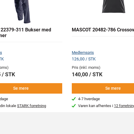
22379-311 Bukser med
MASCOT 20482-786 Crossove
mer
s
Medlemspris
TK
126,00 / STK
 moms)
Pris (inkl. moms)
 / STK
140,00 / STK
Se mere
Se mere
rdage
4-7 hverdage
din lokale
STARK forretning
Varen kan afhentes i
12 forretnin