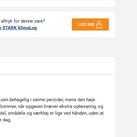
 aftryk for denne vare?
LOG IND
m STARK klimaLog
uksen behagelig i varme perioder, mens den høje
gelommer, når opgaven kræver ekstra opbevaring, og
il, smådele og værktøj er lige ved hånden, uden at
r dag.