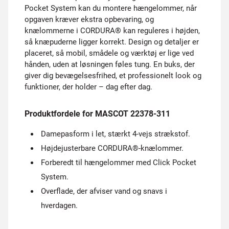
Pocket System kan du montere hængelommer, når
opgaven kræver ekstra opbevaring, og
knælommerne i CORDURA® kan reguleres i højden,
så knæpuderne ligger korrekt. Design og detaljer er
placeret, så mobil, smådele og værktøj er lige ved
hånden, uden at løsningen føles tung. En buks, der
giver dig bevægelsesfrihed, et professionelt look og
funktioner, der holder – dag efter dag.
Produktfordele for MASCOT 22378-311
Damepasform i let, stærkt 4-vejs strækstof.
Højdejusterbare CORDURA®-knælommer.
Forberedt til hængelommer med Click Pocket
System.
Overflade, der afviser vand og snavs i
hverdagen.