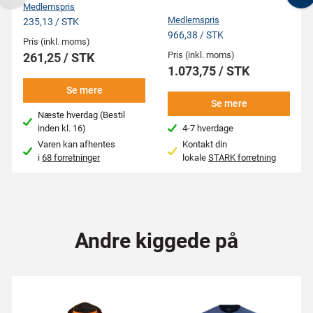
Previous
N
Medlemspris
Medlemspris
235,13 / STK
966,38 / STK
Pris (inkl. moms)
Pris (inkl. moms)
261,25 / STK
1.073,75 / STK
Se mere
Se mere
Næste hverdag (Bestil
inden kl. 16)
4-7 hverdage
Varen kan afhentes
Kontakt din
i
68 forretninger
lokale
STARK forretning
Andre kiggede på