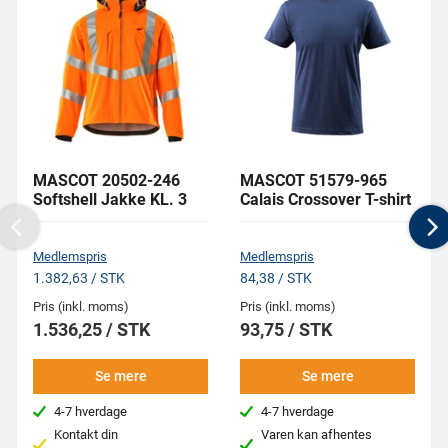
MASCOT 20502-246
MASCOT 51579-965
Softshell Jakke KL. 3
Calais Crossover T-shirt
Previous
N
Medlemspris
Medlemspris
1.382,63 / STK
84,38 / STK
Pris (inkl. moms)
Pris (inkl. moms)
1.536,25 / STK
93,75 / STK
Se mere
Se mere
4-7 hverdage
4-7 hverdage
Kontakt din
Varen kan afhentes