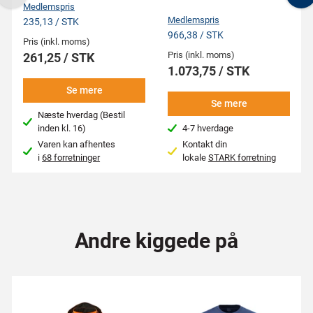
Previous
N
Medlemspris
Medlemspris
235,13 / STK
966,38 / STK
Pris (inkl. moms)
Pris (inkl. moms)
261,25 / STK
1.073,75 / STK
Se mere
Se mere
Næste hverdag (Bestil
inden kl. 16)
4-7 hverdage
Varen kan afhentes
Kontakt din
i
68 forretninger
lokale
STARK forretning
Andre kiggede på