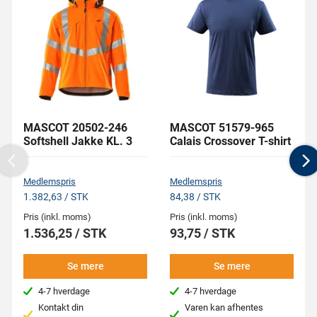
MASCOT 20502-246
MASCOT 51579-965
Softshell Jakke KL. 3
Calais Crossover T-shirt
Previous
N
Medlemspris
Medlemspris
1.382,63 / STK
84,38 / STK
Pris (inkl. moms)
Pris (inkl. moms)
1.536,25 / STK
93,75 / STK
Se mere
Se mere
4-7 hverdage
4-7 hverdage
Kontakt din
Varen kan afhentes