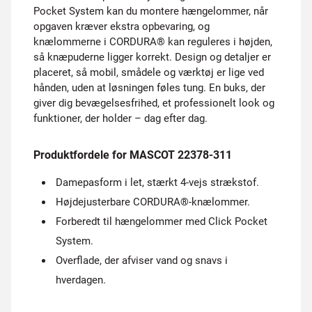
Pocket System kan du montere hængelommer, når
opgaven kræver ekstra opbevaring, og
knælommerne i CORDURA® kan reguleres i højden,
så knæpuderne ligger korrekt. Design og detaljer er
placeret, så mobil, smådele og værktøj er lige ved
hånden, uden at løsningen føles tung. En buks, der
giver dig bevægelsesfrihed, et professionelt look og
funktioner, der holder – dag efter dag.
Produktfordele for MASCOT 22378-311
Damepasform i let, stærkt 4-vejs strækstof.
Højdejusterbare CORDURA®-knælommer.
Forberedt til hængelommer med Click Pocket
System.
Overflade, der afviser vand og snavs i
hverdagen.