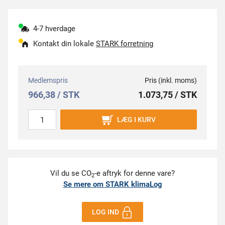
4-7 hverdage
Kontakt din lokale
STARK forretning
Medlemspris
Pris (inkl. moms)
966,38 / STK
1.073,75 / STK
LÆG I KURV
Vil du se CO
-e aftryk for denne vare?
2
Se mere om STARK klimaLog
LOG IND