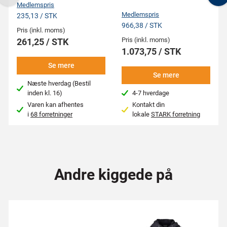
Previous
N
Medlemspris
Medlemspris
235,13 / STK
966,38 / STK
Pris (inkl. moms)
Pris (inkl. moms)
261,25 / STK
1.073,75 / STK
Se mere
Se mere
Næste hverdag (Bestil
inden kl. 16)
4-7 hverdage
Varen kan afhentes
Kontakt din
i
68 forretninger
lokale
STARK forretning
Andre kiggede på