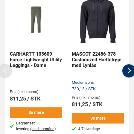
CARHARTT 103609
MASCOT 22486-378
Force Lightweight Utility
Customized Hættetrøje
Leggings - Dame
med Lynlås
Previous
N
Medlemspris
730,13 / STK
Pris (inkl. moms)
Pris (inkl. moms)
811,25 / STK
811,25 / STK
Se mere
Se mere
Begrænset
levering
(se dit område)
4-7 hverdage