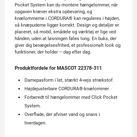
Pocket System kan du montere hængelommer, når
opgaven kræver ekstra opbevaring, og
knælommerne i CORDURA® kan reguleres i højden,
så knæpuderne ligger korrekt. Design og detaljer er
placeret, så mobil, smådele og værktøj er lige ved
hånden, uden at løsningen føles tung. En buks, der
giver dig bevægelsesfrihed, et professionelt look og
funktioner, der holder – dag efter dag.
Produktfordele for MASCOT 22378-311
Damepasform i let, stærkt 4-vejs strækstof.
Højdejusterbare CORDURA®-knælommer.
Forberedt til hængelommer med Click Pocket
System.
Overflade, der afviser vand og snavs i
hverdagen.