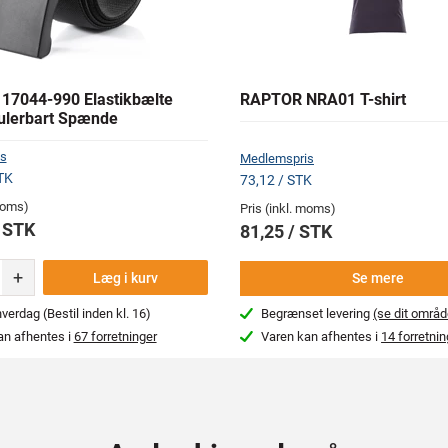
7044-990 Elastikbælte
RAPTOR NRA01 T-shirt
lerbart Spænde
s
Medlemspris
TK
73,12 / STK
 moms)
Pris (inkl. moms)
/ STK
81,25 / STK
+
Læg i kurv
Se mere
erdag (Bestil inden kl. 16)
Begrænset levering
(se dit områd
an afhentes i
67 forretninger
Varen kan afhentes i
14 forretnin