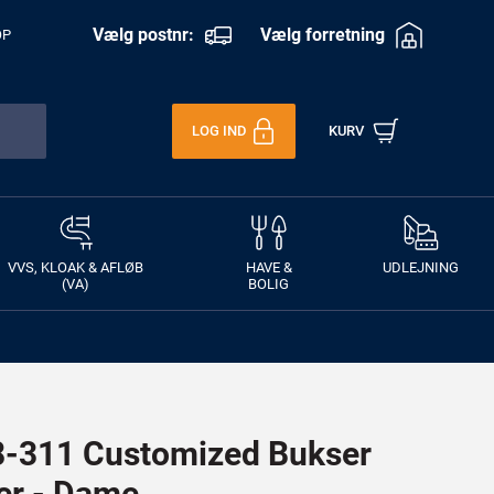
Vælg postnr:
Vælg forretning
OP
LOG IND
KURV
VVS, KLOAK & AFLØB
HAVE &
UDLEJNING
(VA)
BOLIG
311 Customized Bukser
r - Dame