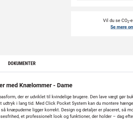
Vil du se CO
-e
2
Se mere o
DOKUMENTER
er med Knælommer - Dame
sform, der er udviklet til kvindelige brugere. Den lave vægt gør b
ænt udtryk i lang tid. Med Click Pocket System kan du montere hæn
knæpuderne ligger korrekt. Design og detaljer er placeret, så mob
sesfrihed, et professionelt look og funktioner, der holder – dag efte