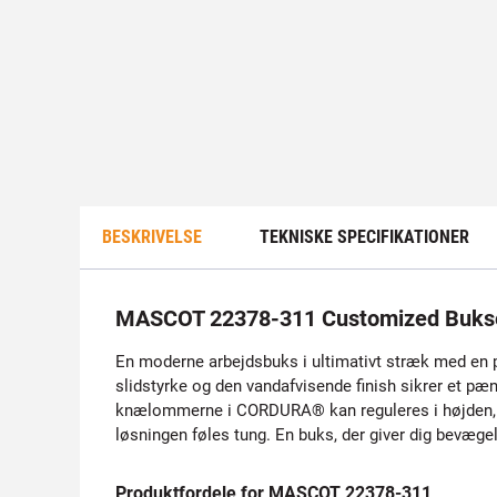
BESKRIVELSE
TEKNISKE SPECIFIKATIONER
MASCOT 22378-311 Customized Buks
En moderne arbejdsbuks i ultimativt stræk med en pa
slidstyrke og den vandafvisende finish sikrer et p
knælommerne i CORDURA® kan reguleres i højden, så 
løsningen føles tung. En buks, der giver dig bevægel
Produktfordele for MASCOT 22378-311