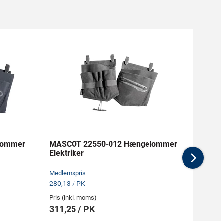
lommer
MASCOT 22550-012 Hængelommer
MASC
Elektriker
Quilt
Nex
Medlemspris
Medlem
280,13 / PK
1.146,
Pris (inkl. moms)
Pris (i
311,25 / PK
1.27