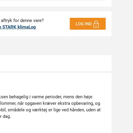
 aftryk for denne vare?
LOG IND
m STARK klimaLog
uksen behagelig i varme perioder, mens den høje
gelommer, når opgaven kræver ekstra opbevaring, og
il, smådele og værktøj er lige ved hånden, uden at
r dag.