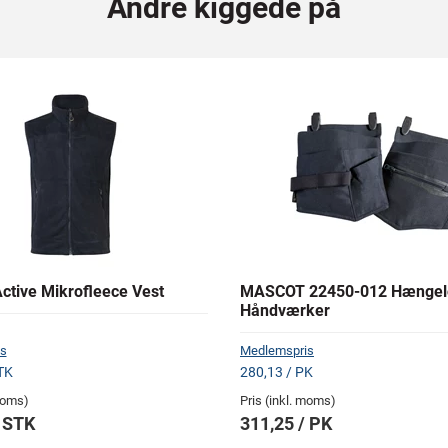
Andre kiggede på
ctive Mikrofleece Vest
MASCOT 22450-012 Hænge
Håndværker
s
Medlemspris
TK
280,13 / PK
 moms)
Pris (inkl. moms)
/ STK
311,25 / PK