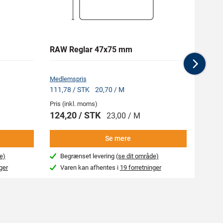
RAW Reglar 47x75 mm
MASCO
Nex
Medlemspris
Medlem
111,78 / STK
20,70 / M
156,38
Pris (inkl. moms)
Pris (i
124,20 / STK
173,
23,00 / M
Se mere
e)
Begrænset levering
(se dit område)
4-7
ger
Varen kan afhentes i
19 forretninger
Var