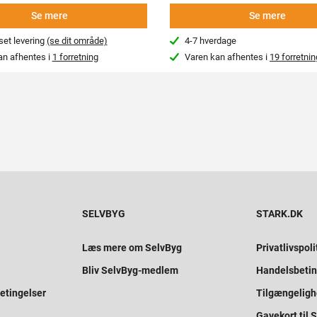
Se mere
Se mere
et levering
(se dit område)
4-7 hverdage
an afhentes i
1 forretning
Varen kan afhentes i
19 forretnin
SELVBYG
STARK.DK
Læs mere om SelvByg
Privatlivspoli
Bliv SelvByg-medlem
Handelsbetin
etingelser
Tilgængelig
Gavekort til