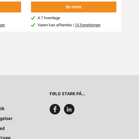
Se mere
4-7 hverdage
4-7
ger
Varen kan afhentes i
15 forretninger
Var
FØLG STARK PÅ...
tik
gelser
hed
 STARK