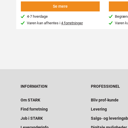
Se mere
4-7 hverdage
Begræns
Varen kan afhentes i
4 forretninger
Varen k
INFORMATION
PROFESSIONEL
Om STARK
Bliv prof-kunde
Find forretning
Levering
Job i STARK
Salgs- og leveringsb
Leverandørinfo
Digitale muligheder