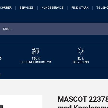
CHURER
SERVICES
KUNDESERVICE
FIND STARK
TØJSH
G
TØJ &
EL &
SIKKERHEDSUDSTYR
BELYSNING
>
MASCOT 22378-
med Knælomme