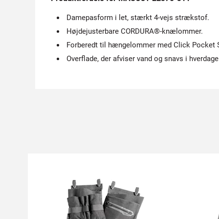
Damepasform i let, stærkt 4-vejs strækstof.
Højdejusterbare CORDURA®-knælommer.
Forberedt til hængelommer med Click Pocket 
Overflade, der afviser vand og snavs i hverdage