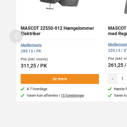
MASCOT 22550-012 Hængelommer
MASCOT 1
Elektriker
med Regu
Previous
Medlemspri
Medlemspris
235,13 / S
280,13 / PK
Pris (inkl.
Pris (inkl. moms)
261,25 
311,25 / PK
-
Se mere
4-7 hverdage
Næste hv
Varen kan afhentes i
15 forretninger
Varen k