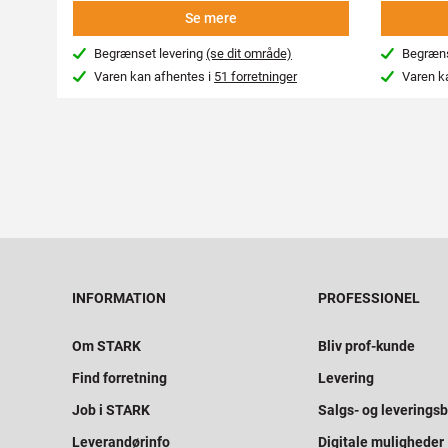
Se mere
Begrænset levering
(se dit område)
Begræns
Varen kan afhentes i
51 forretninger
Varen k
INFORMATION
PROFESSIONEL
Om STARK
Bliv prof-kunde
Find forretning
Levering
Job i STARK
Salgs- og leveringsb
Leverandørinfo
Digitale muligheder