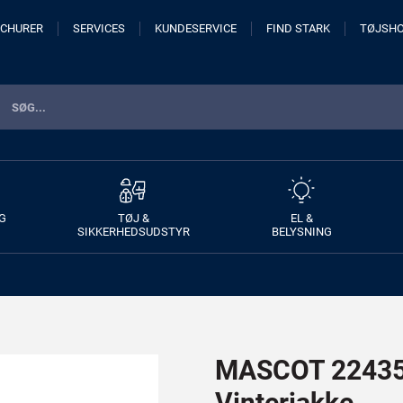
CHURER
SERVICES
KUNDESERVICE
FIND STARK
TØJSH
G
TØJ &
EL &
SIKKERHEDSUDSTYR
BELYSNING
MASCOT 22435
Vinterjakke