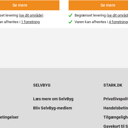
Se mere
Se mere
et levering
(se dit område)
Begrænset levering
(se dit områd
an afhentes i
1 forretning
Varen kan afhentes i
4 forretning
SELVBYG
STARK.DK
Læs mere om SelvByg
Privatlivspoli
Bliv SelvByg-medlem
Handelsbetin
etingelser
Tilgængelig
Gavekort til