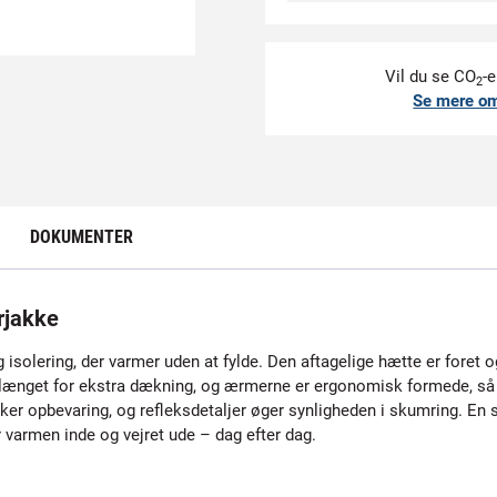
Vil du se CO
-e
2
Se mere o
DOKUMENTER
rjakke
solering, der varmer uden at fylde. Den aftagelige hætte er foret o
rlænget for ekstra dækning, og ærmerne er ergonomisk formede, så r
r opbevaring, og refleksdetaljer øger synligheden i skumring. En s
r varmen inde og vejret ude – dag efter dag.