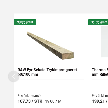
Byg grønt
Byg grønt
RAW Fyr Seksta Trykimprægneret
Thermo F
50x100 mm
mm Rillet
Previous
Pris (inkl. moms)
Pris (inkl.
107,73 / STK
199,21 
19,00 / M