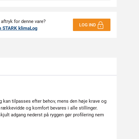
 aftryk for denne vare?
LOG IND
m STARK klimaLog
g kan tilpasses efter behov, mens den høje krave og
ækkevidde og komfort bevares i alle stillinger.
kjult adgang nederst på ryggen gør profilering nem