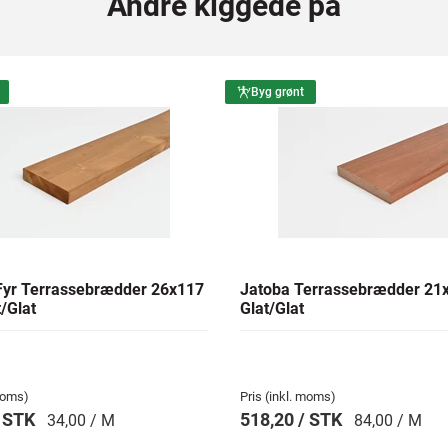
Andre kiggede på
Byg grønt
yr Terrassebrædder 26x117
Jatoba Terrassebrædder 2
/Glat
Glat/Glat
 moms)
Pris (inkl. moms)
/ STK
518,20 / STK
34,00 / M
84,00 / M