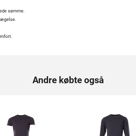
apede sømme.
vægelse.
mfort.
Andre købte også