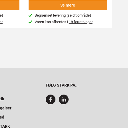
Se mere
e)
Begrænset levering
(se dit område)
Beg
er
Varen kan afhentes i
18 forretninger
Var
FØLG STARK PÅ...
tik
gelser
hed
 STARK