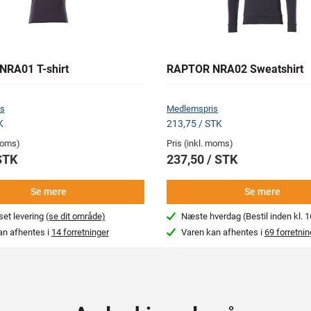
RA01 T-shirt
RAPTOR NRA02 Sweatshirt
s
Medlemspris
K
213,75 / STK
 moms)
Pris (inkl. moms)
STK
237,50 / STK
Se mere
Se mere
et levering
(se dit område)
Næste hverdag (Bestil inden kl. 1
an afhentes i
14 forretninger
Varen kan afhentes i
69 forretnin