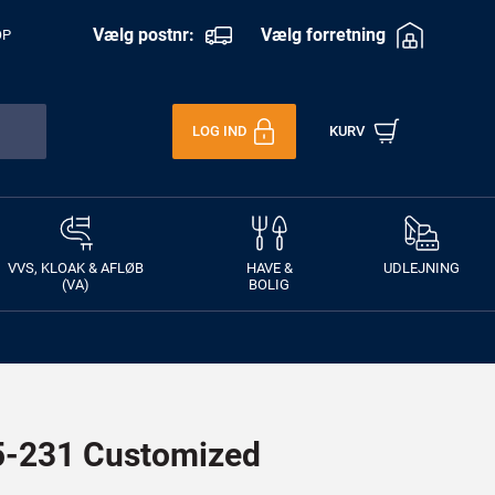
Vælg postnr:
Vælg forretning
OP
LOG IND
KURV
VVS, KLOAK & AFLØB
HAVE &
UDLEJNING
(VA)
BOLIG
-231 Customized