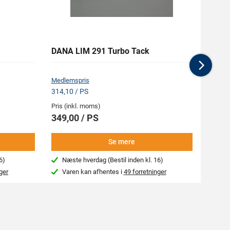
DANA LIM 291 Turbo Tack
MASCO
Nex
Medlemspris
Medlem
314,10 / PS
370,13
Pris (inkl. moms)
Pris (i
349,00 / PS
411,
Se mere
6)
Næste hverdag (Bestil inden kl. 16)
4-7
ger
Varen kan afhentes i
49 forretninger
Var