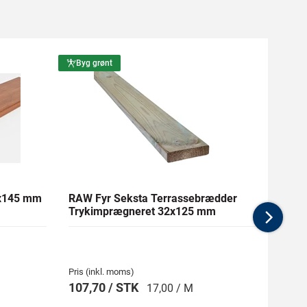
Byg grønt
Byg g
1x145 mm
RAW Fyr Seksta Terrassebrædder
Ther
Trykimprægneret 32x125 mm
mm Gl
Nex
Pris (inkl. moms)
Pris (i
107,70 / STK
269,
17,00 / M