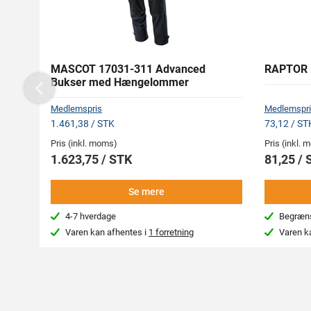
MASCOT 17031-311 Advanced
RAPTOR N
Bukser med Hængelommer
Previous
Medlemspris
Medlemspri
1.461,38 / STK
73,12 / ST
Pris (inkl. moms)
Pris (inkl.
1.623,75 / STK
81,25 / 
Se mere
4-7 hverdage
Begræns
Varen kan afhentes i
1 forretning
Varen k