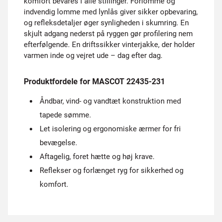
komfort bevares i alle stillinger. Forlomme og
indvendig lomme med lynlås giver sikker opbevaring,
og refleksdetaljer øger synligheden i skumring. En
skjult adgang nederst på ryggen gør profilering nem
efterfølgende. En driftssikker vinterjakke, der holder
varmen inde og vejret ude – dag efter dag.
Produktfordele for MASCOT 22435-231
Åndbar, vind- og vandtæt konstruktion med
tapede sømme.
Let isolering og ergonomiske ærmer for fri
bevægelse.
Aftagelig, foret hætte og høj krave.
Reflekser og forlænget ryg for sikkerhed og
komfort.