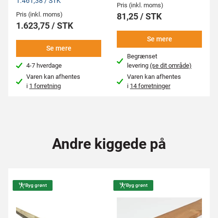
1.461,38 / STK
Pris (inkl. moms)
Pris (inkl. moms)
81,25 / STK
1.623,75 / STK
Se mere
Se mere
Begrænset
4-7 hverdage
levering
(se dit område)
Varen kan afhentes
Varen kan afhentes
i
1 forretning
i
14 forretninger
Andre kiggede på
Byg grønt
Byg grønt