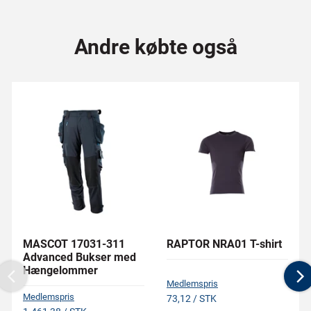
Andre købte også
MASCOT 17031-311
RAPTOR NRA01 T-shirt
Advanced Bukser med
Hængelommer
Previous
N
Medlemspris
Medlemspris
73,12 / STK