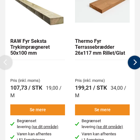
RAW Fyr Seksta
Thermo Fyr
Trykimprægneret
Terrassebrædder
50x100 mm
26x117 mm Rillet/Glat
Previous
N
Pris (inkl. moms)
Pris (inkl. moms)
107,73 / STK
199,21 / STK
19,00 /
34,00 /
M
M
Se mere
Se mere
Begrænset
Begrænset
levering
(se dit område)
levering
(se dit område)
Varen kan afhentes
Varen kan afhentes
i
51 forretninger
i
1 forretning