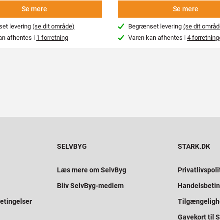
Se mere
Se mere
et levering
(se dit område)
Begrænset levering
(se dit områd
an afhentes i
1 forretning
Varen kan afhentes i
4 forretning
SELVBYG
STARK.DK
Læs mere om SelvByg
Privatlivspoli
Bliv SelvByg-medlem
Handelsbetin
etingelser
Tilgængelig
Gavekort til