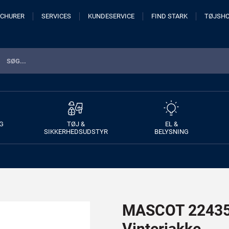
CHURER
SERVICES
KUNDESERVICE
FIND STARK
TØJSH
G
TØJ &
EL &
SIKKERHEDSUDSTYR
BELYSNING
MASCOT 22435
Vinterjakke