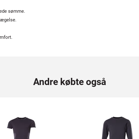
apede sømme.
vægelse.
mfort.
Andre købte også