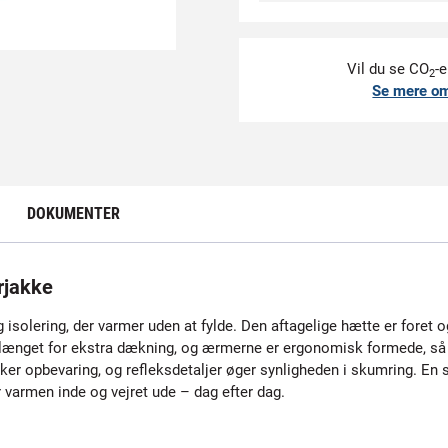
Vil du se CO
-e
2
Se mere o
DOKUMENTER
rjakke
solering, der varmer uden at fylde. Den aftagelige hætte er foret o
rlænget for ekstra dækning, og ærmerne er ergonomisk formede, så r
r opbevaring, og refleksdetaljer øger synligheden i skumring. En s
r varmen inde og vejret ude – dag efter dag.