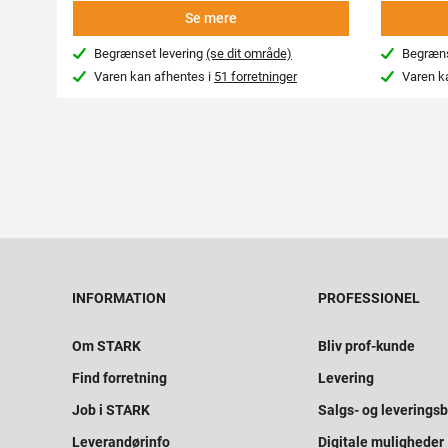
Se mere
Begrænset levering
(se dit område)
Begræns
Varen kan afhentes i
51 forretninger
Varen k
INFORMATION
PROFESSIONEL
Om STARK
Bliv prof-kunde
Find forretning
Levering
Job i STARK
Salgs- og leveringsb
Leverandørinfo
Digitale muligheder