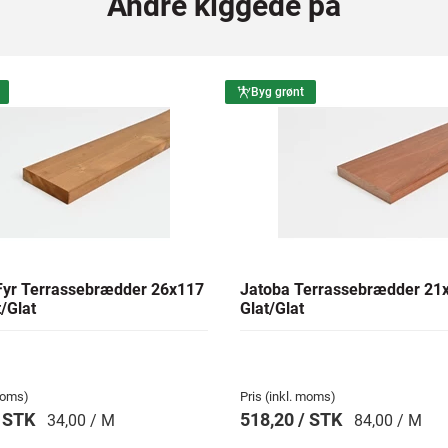
Andre kiggede på
Byg grønt
yr Terrassebrædder 26x117
Jatoba Terrassebrædder 2
/Glat
Glat/Glat
 moms)
Pris (inkl. moms)
/ STK
518,20 / STK
34,00 / M
84,00 / M