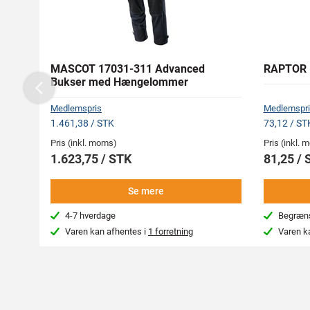
MASCOT 17031-311 Advanced
RAPTOR N
Bukser med Hængelommer
Previous
Medlemspris
Medlemspri
1.461,38 / STK
73,12 / ST
Pris (inkl. moms)
Pris (inkl.
1.623,75 / STK
81,25 / 
Se mere
4-7 hverdage
Begræns
Varen kan afhentes i
1 forretning
Varen k