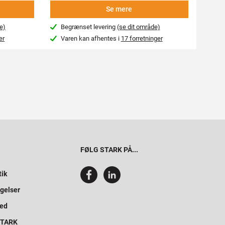
Se mere
e)
Begrænset levering
(se dit område)
Beg
er
Varen kan afhentes i
17 forretninger
Var
FØLG STARK PÅ...
tik
gelser
hed
 STARK