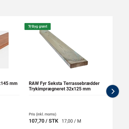
Byg grønt
Byg g
1x145 mm
RAW Fyr Seksta Terrassebrædder
Ther
Trykimprægneret 32x125 mm
mm Gl
Nex
Pris (inkl. moms)
Pris (i
107,70 / STK
269,
17,00 / M