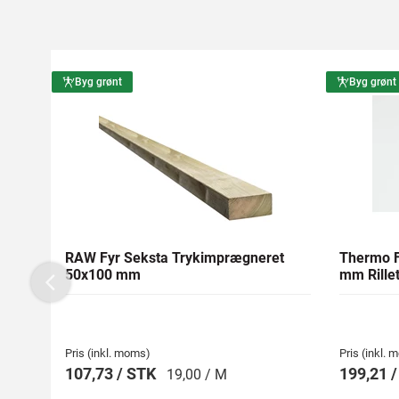
Byg grønt
Byg grønt
RAW Fyr Seksta Trykimprægneret
Thermo F
50x100 mm
mm Rillet
Previous
Pris (inkl. moms)
Pris (inkl.
107,73 / STK
199,21 
19,00 / M