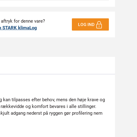
 aftryk for denne vare?
LOG IND
m STARK klimaLog
g kan tilpasses efter behov, mens den høje krave og
ækkevidde og komfort bevares i alle stillinger.
kjult adgang nederst på ryggen gør profilering nem