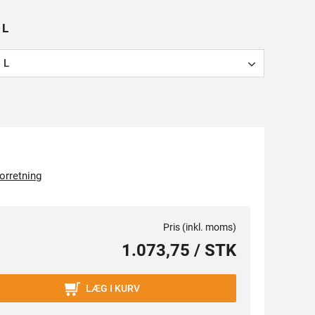
 L
L
forretning
Pris (inkl. moms)
1.073,75 / STK
LÆG I KURV