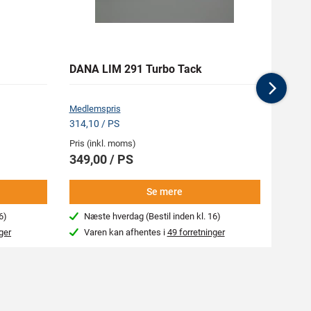
DANA LIM 291 Turbo Tack
MASCO
Nex
Medlemspris
Medlem
314,10 / PS
370,13
Pris (inkl. moms)
Pris (i
349,00 / PS
411,
Se mere
6)
Næste hverdag (Bestil inden kl. 16)
4-7
ger
Varen kan afhentes i
49 forretninger
Var