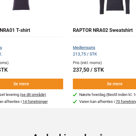
RA01 T-shirt
RAPTOR NRA02 Sweatshirt
s
Medlemspris
K
213,75 / STK
 moms)
Pris (inkl. moms)
STK
237,50 / STK
Se mere
Se mere
et levering
(se dit område)
Næste hverdag (Bestil inden kl. 1
an afhentes i
14 forretninger
Varen kan afhentes i
70 forretnin