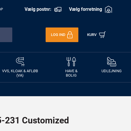
Vælg postnr:
Vælg forretning
OP
LOG IND
KURV
VVS, KLOAK & AFLØB
HAVE &
UDLEJNING
(VA)
BOLIG
-231 Customized