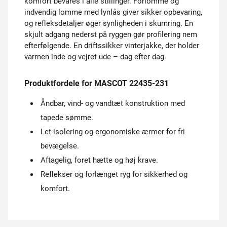
komfort bevares i alle stillinger. Forlomme og
indvendig lomme med lynlås giver sikker opbevaring,
og refleksdetaljer øger synligheden i skumring. En
skjult adgang nederst på ryggen gør profilering nem
efterfølgende. En driftssikker vinterjakke, der holder
varmen inde og vejret ude – dag efter dag.
Produktfordele for MASCOT 22435-231
Åndbar, vind- og vandtæt konstruktion med
tapede sømme.
Let isolering og ergonomiske ærmer for fri
bevægelse.
Aftagelig, foret hætte og høj krave.
Reflekser og forlænget ryg for sikkerhed og
komfort.