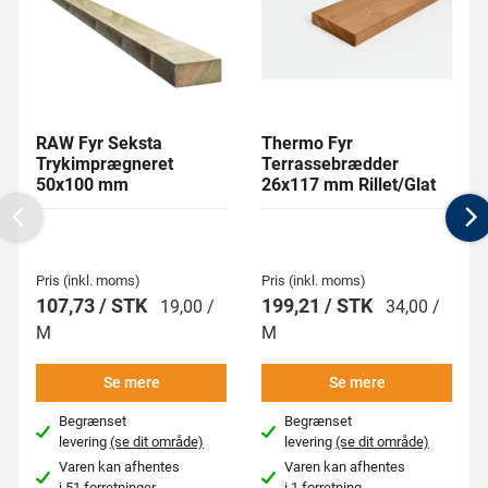
RAW Fyr Seksta
Thermo Fyr
Trykimprægneret
Terrassebrædder
50x100 mm
26x117 mm Rillet/Glat
Previous
N
Pris (inkl. moms)
Pris (inkl. moms)
107,73 / STK
199,21 / STK
19,00 /
34,00 /
M
M
Se mere
Se mere
Begrænset
Begrænset
levering
(se dit område)
levering
(se dit område)
Varen kan afhentes
Varen kan afhentes
i
51 forretninger
i
1 forretning