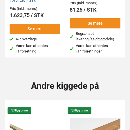
1.461,38 / STK
Pris (inkl. moms)
Pris (inkl. moms)
81,25 / STK
1.623,75 / STK
Se mere
Se mere
Begrænset
4-7 hverdage
levering
(se dit område)
Varen kan afhentes
Varen kan afhentes
i
1 forretning
i
14 forretninger
Andre kiggede på
Byg grønt
Byg grønt