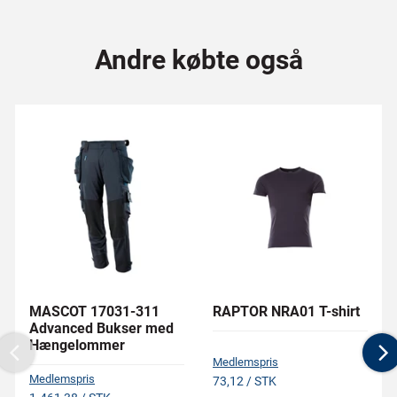
Andre købte også
MASCOT 17031-311
RAPTOR NRA01 T-shirt
Advanced Bukser med
Hængelommer
Previous
N
Medlemspris
Medlemspris
73,12 / STK