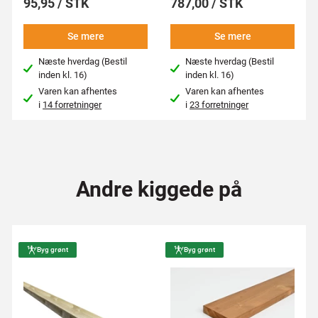
95,95 / STK
787,00 / STK
Se mere
Se mere
Næste hverdag (Bestil
Næste hverdag (Bestil
inden kl. 16)
inden kl. 16)
Varen kan afhentes
Varen kan afhentes
i
14 forretninger
i
23 forretninger
Andre kiggede på
Byg grønt
Byg grønt