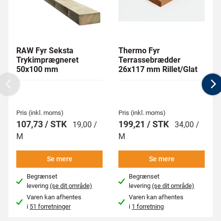
RAW Fyr Seksta
Thermo Fyr
Trykimprægneret
Terrassebrædder
50x100 mm
26x117 mm Rillet/Glat
Previous
N
Pris (inkl. moms)
Pris (inkl. moms)
107,73 / STK
199,21 / STK
19,00 /
34,00 /
M
M
Se mere
Se mere
Begrænset
Begrænset
levering
(se dit område)
levering
(se dit område)
Varen kan afhentes
Varen kan afhentes
i
51 forretninger
i
1 forretning