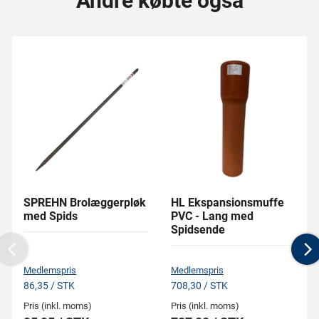
Andre købte også
SPREHN Brolæggerpløk
HL Ekspansionsmuffe
med Spids
PVC - Lang med
Spidsende
Previous
N
Medlemspris
Medlemspris
86,35 / STK
708,30 / STK
Pris (inkl. moms)
Pris (inkl. moms)