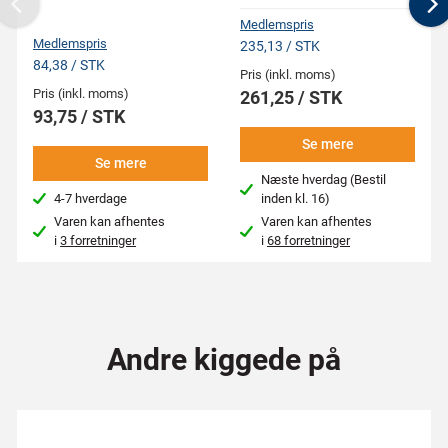
Previous
N
Medlemspris
Medlemspris
235,13 / STK
84,38 / STK
Pris (inkl. moms)
Pris (inkl. moms)
261,25 / STK
93,75 / STK
Se mere
Se mere
Næste hverdag (Bestil
4-7 hverdage
inden kl. 16)
Varen kan afhentes
Varen kan afhentes
i
3 forretninger
i
68 forretninger
Andre kiggede på