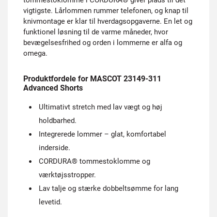
tommestoklomme i CORDURA® giver plads til det
vigtigste. Lårlommen rummer telefonen, og knap til
knivmontage er klar til hverdagsopgaverne. En let og
funktionel løsning til de varme måneder, hvor
bevægelsesfrihed og orden i lommerne er alfa og
omega.
Produktfordele for MASCOT 23149-311
Advanced Shorts
Ultimativt stretch med lav vægt og høj
holdbarhed.
Integrerede lommer – glat, komfortabel
inderside.
CORDURA® tommestoklomme og
værktøjsstropper.
Lav talje og stærke dobbeltsømme for lang
levetid.