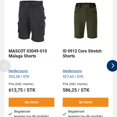
MASCOT 03049-010
ID 0912 Core Stretch
Malaga Shorts
Shorts
Previous
N
Medlemspris
Medlemspris
552,38 / STK
527,63 / STK
Pris (inkl. moms)
Pris (inkl. moms)
613,75 / STK
586,25 / STK
Se mere
Se mere
Begrænset
Begrænset
levering
(se dit område)
levering
(se dit område)