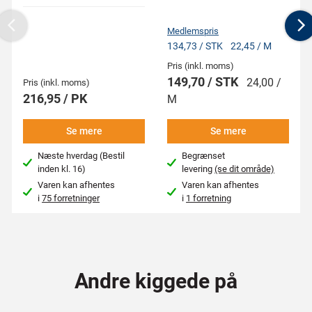
Medlemspris
Previous
N
134,73 / STK
22,45 / M
Pris (inkl. moms)
149,70 / STK
24,00 /
Pris (inkl. moms)
216,95 / PK
M
Se mere
Se mere
Næste hverdag (Bestil
Begrænset
inden kl. 16)
levering
(se dit område)
Varen kan afhentes
Varen kan afhentes
i
75 forretninger
i
1 forretning
Andre kiggede på