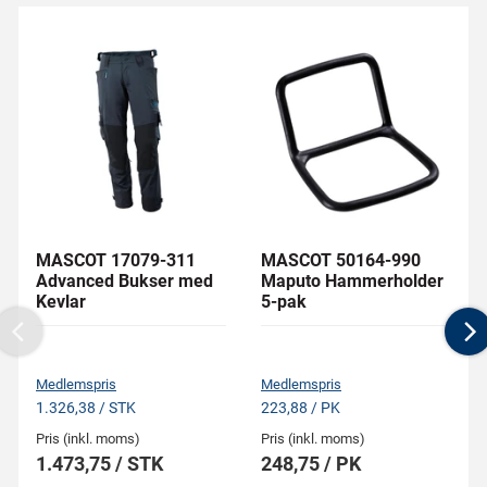
MASCOT 17079-311
MASCOT 50164-990
Advanced Bukser med
Maputo Hammerholder
Kevlar
5-pak
Previous
N
Medlemspris
Medlemspris
1.326,38 / STK
223,88 / PK
Pris (inkl. moms)
Pris (inkl. moms)
1.473,75 / STK
248,75 / PK