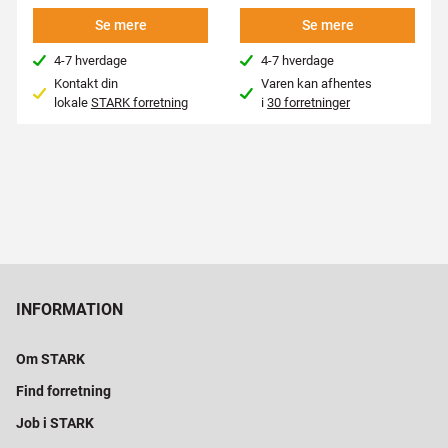
Se mere
Se mere
4-7 hverdage
4-7 hverdage
Kontakt din
Varen kan afhentes
lokale
STARK forretning
i
30 forretninger
INFORMATION
Om STARK
Find forretning
Job i STARK