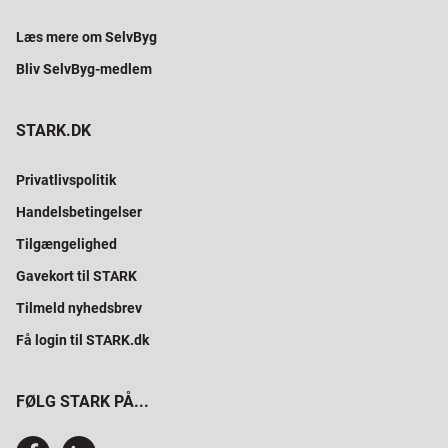
Læs mere om SelvByg
Bliv SelvByg-medlem
STARK.DK
Privatlivspolitik
Handelsbetingelser
Tilgængelighed
Gavekort til STARK
Tilmeld nyhedsbrev
Få login til STARK.dk
FØLG STARK PÅ...