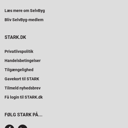
Læs mere om SelvByg
Bliv SelvByg-medlem
STARK.DK
Privatlivspolitik
Handelsbetingelser
Tilgængelighed
Gavekort til STARK
Tilmeld nyhedsbrev
Få login til STARK.dk
FØLG STARK PÅ...