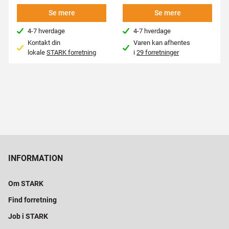
Se mere
Se mere
4-7 hverdage
4-7 hverdage
Kontakt din
Varen kan afhentes
lokale
STARK forretning
i
29 forretninger
INFORMATION
Om STARK
Find forretning
Job i STARK