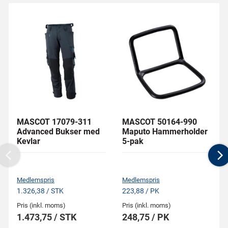
MASCOT 17079-311
MASCOT 50164-990
Advanced Bukser med
Maputo Hammerholder
Kevlar
5-pak
Previous
N
Medlemspris
Medlemspris
1.326,38 / STK
223,88 / PK
Pris (inkl. moms)
Pris (inkl. moms)
1.473,75 / STK
248,75 / PK