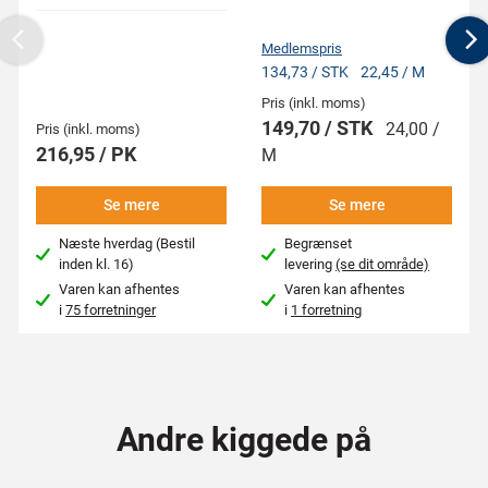
Medlemspris
Previous
N
134,73 / STK
22,45 / M
Pris (inkl. moms)
149,70 / STK
24,00 /
Pris (inkl. moms)
216,95 / PK
M
Se mere
Se mere
Næste hverdag (Bestil
Begrænset
inden kl. 16)
levering
(se dit område)
Varen kan afhentes
Varen kan afhentes
i
75 forretninger
i
1 forretning
Andre kiggede på