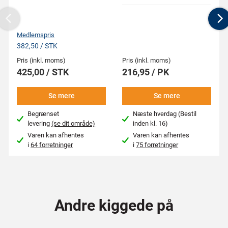
Previous
N
Medlemspris
382,50 / STK
Pris (inkl. moms)
Pris (inkl. moms)
425,00 / STK
216,95 / PK
Se mere
Se mere
Begrænset
Næste hverdag (Bestil
levering
(se dit område)
inden kl. 16)
Varen kan afhentes
Varen kan afhentes
i
64 forretninger
i
75 forretninger
Andre kiggede på