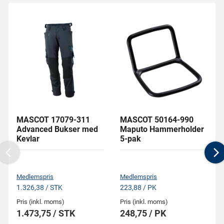
MASCOT 17079-311
MASCOT 50164-990
Advanced Bukser med
Maputo Hammerholder
Kevlar
5-pak
Previous
N
Medlemspris
Medlemspris
1.326,38 / STK
223,88 / PK
Pris (inkl. moms)
Pris (inkl. moms)
1.473,75 / STK
248,75 / PK