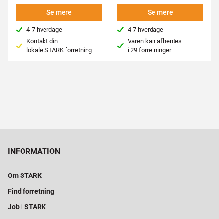
Se mere
Se mere
4-7 hverdage
4-7 hverdage
Kontakt din
Varen kan afhentes
lokale
STARK forretning
i
29 forretninger
INFORMATION
Om STARK
Find forretning
Job i STARK