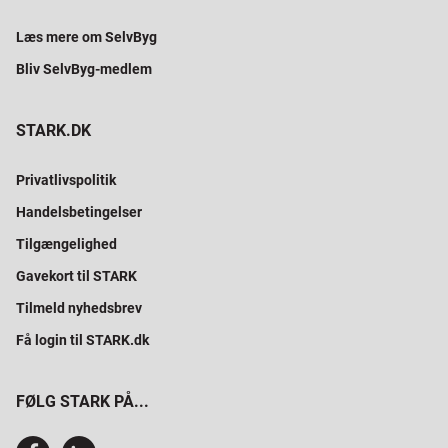
Læs mere om SelvByg
Bliv SelvByg-medlem
STARK.DK
Privatlivspolitik
Handelsbetingelser
Tilgængelighed
Gavekort til STARK
Tilmeld nyhedsbrev
Få login til STARK.dk
FØLG STARK PÅ...