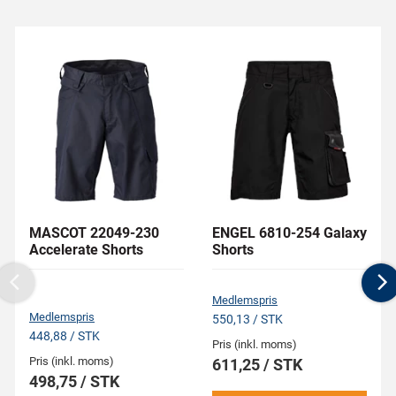
MASCOT 22049-230
ENGEL 6810-254 Galaxy
Accelerate Shorts
Shorts
Previous
N
Medlemspris
Medlemspris
550,13 / STK
448,88 / STK
Pris (inkl. moms)
Pris (inkl. moms)
611,25 / STK
498,75 / STK