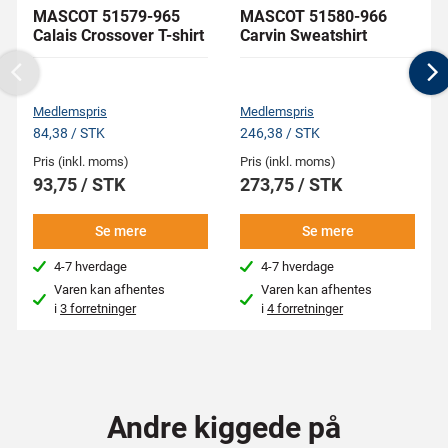
MASCOT 51579-965
MASCOT 51580-966
Calais Crossover T-shirt
Carvin Sweatshirt
Previous
N
Medlemspris
Medlemspris
84,38 / STK
246,38 / STK
Pris (inkl. moms)
Pris (inkl. moms)
93,75 / STK
273,75 / STK
Se mere
Se mere
4-7 hverdage
4-7 hverdage
Varen kan afhentes
Varen kan afhentes
i
3 forretninger
i
4 forretninger
Andre kiggede på