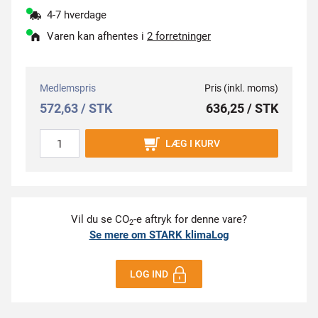
4-7 hverdage
Varen kan afhentes i
2 forretninger
Medlemspris
Pris (inkl. moms)
572,63 / STK
636,25 / STK
LÆG I KURV
Vil du se CO
-e aftryk for denne vare?
2
Se mere om STARK klimaLog
LOG IND