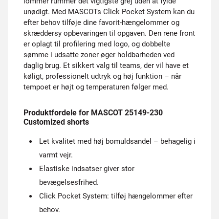
lommer rummer det vigtigste grej uden at fylde
unødigt. Med MASCOTs Click Pocket System kan du
efter behov tilføje dine favorit-hængelommer og
skræddersy opbevaringen til opgaven. Den rene front
er oplagt til profilering med logo, og dobbelte
sømme i udsatte zoner øger holdbarheden ved
daglig brug. Et sikkert valg til teams, der vil have et
køligt, professionelt udtryk og høj funktion – når
tempoet er højt og temperaturen følger med.
Produktfordele for MASCOT 25149-230
Customized shorts
Let kvalitet med høj bomuldsandel – behagelig i
varmt vejr.
Elastiske indsatser giver stor
bevægelsesfrihed.
Click Pocket System: tilføj hængelommer efter
behov.