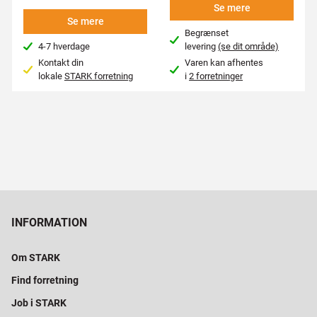
Se mere
Se mere
Begrænset
4-7 hverdage
levering
(se dit område)
Kontakt din
Varen kan afhentes
lokale
STARK forretning
i
2 forretninger
INFORMATION
Om STARK
Find forretning
Job i STARK