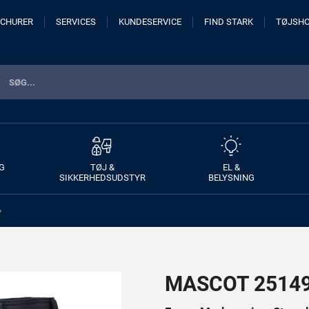
CHURER
SERVICES
KUNDESERVICE
FIND STARK
TØJSH
G
TØJ &
EL &
SIKKERHEDSUDSTYR
BELYSNING
>
MASCOT 25149-