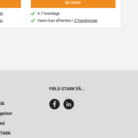
-
Se mere
e)
4-7 hverdage
4-7
er
Varen kan afhentes i
2 forretninger
Var
FØLG STARK PÅ...
tik
gelser
hed
 STARK