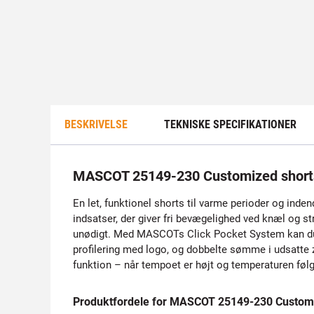
BESKRIVELSE
TEKNISKE SPECIFIKATIONER
MASCOT 25149-230 Customized short
En let, funktionel shorts til varme perioder og inde
indsatser, der giver fri bevægelighed ved knæl og st
unødigt. Med MASCOTs Click Pocket System kan du e
profilering med logo, og dobbelte sømme i udsatte zo
funktion – når tempoet er højt og temperaturen føl
Produktfordele for MASCOT 25149-230 Customi