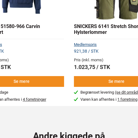
51580-966 Carvin
SNICKERS 6141 Stretch Sho
rt
Hylsterlommer
s
Medlemspris
TK
921,38 / STK
 moms)
Pris (inkl. moms)
/ STK
1.023,75 / STK
Se mere
Se mere
rdage
Begrænset levering
(se dit områd
an afhentes i
4 forretninger
Varen kan afhentes i
1 forretning
Andre kiggede på