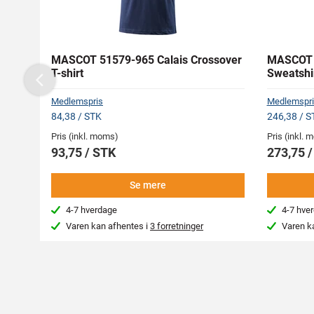
MASCOT 51579-965 Calais Crossover
MASCOT 
T-shirt
Sweatshi
Previous
Medlemspris
Medlemspri
84,38 / STK
246,38 / S
Pris (inkl. moms)
Pris (inkl.
93,75 / STK
273,75 
Se mere
4-7 hverdage
4-7 hve
Varen kan afhentes i
3 forretninger
Varen k