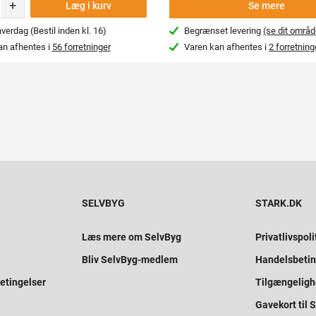
+
Læg i kurv
Se mere
erdag (Bestil inden kl. 16)
Begrænset levering
(se dit områd
an afhentes i
56 forretninger
Varen kan afhentes i
2 forretning
SELVBYG
STARK.DK
Læs mere om SelvByg
Privatlivspoli
Bliv SelvByg-medlem
Handelsbetin
etingelser
Tilgængelig
Gavekort til