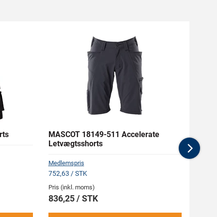
rts
MASCOT 18149-511 Accelerate
MASC
Letvægtsshorts
Hamm
Nex
Medlem
Medlemspris
77,62 
752,63 / STK
Pris (i
Pris (inkl. moms)
86,2
836,25 / STK