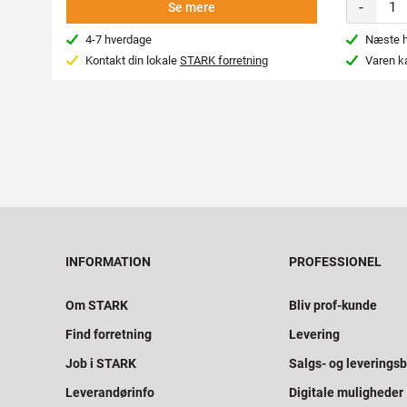
-
Se mere
4-7 hverdage
Næste hv
Kontakt din lokale
STARK forretning
Varen k
INFORMATION
PROFESSIONEL
Om STARK
Bliv prof-kunde
Find forretning
Levering
Job i STARK
Salgs- og leveringsb
Leverandørinfo
Digitale muligheder