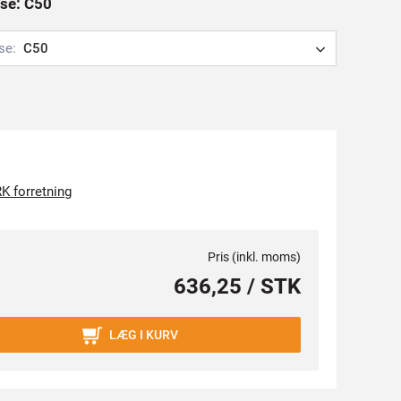
lse: C50
se:
C50
K forretning
Pris (inkl. moms)
636,25 / STK
LÆG I KURV