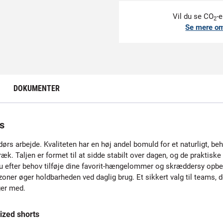
Vil du se CO
-e
2
Se mere o
DOKUMENTER
s
ndørs arbejde. Kvaliteten har en høj andel bomuld for et naturligt, b
ræk. Taljen er formet til at sidde stabilt over dagen, og de praktisk
fter behov tilføje dine favorit-hængelommer og skræddersy opbevari
ner øger holdbarheden ved daglig brug. Et sikkert valg til teams, der
ger med.
zed shorts