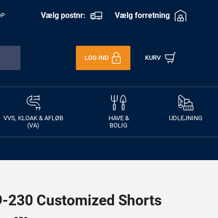
Vælg postnr:
Vælg forretning
OP
LOG IND
KURV
VVS, KLOAK & AFLØB
HAVE &
UDLEJNING
(VA)
BOLIG
230 Customized Shorts