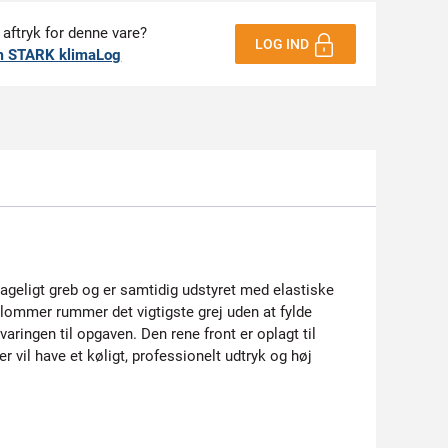
 aftryk for denne vare?
LOG IND
m STARK klimaLog
ehageligt greb og er samtidig udstyret med elastiske
e lommer rummer det vigtigste grej uden at fylde
ngen til opgaven. Den rene front er oplagt til
 vil have et køligt, professionelt udtryk og høj