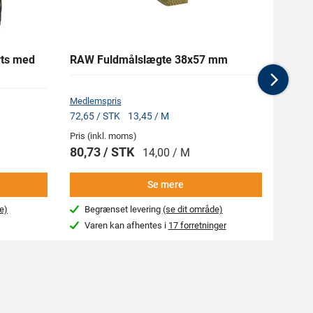
rts med
RAW Fuldmålslægte 38x57 mm
SNICK
Buks
Nex
Medlemspris
Medlem
72,65 / STK
13,45 / M
1.113,
Pris (inkl. moms)
Pris (i
80,73 / STK
1.23
14,00 / M
Se mere
e)
Begrænset levering
(se dit område)
Beg
Varen kan afhentes i
17 forretninger
Var