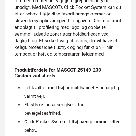
lommer rummer det vigtigste grej uden at fylde
unødigt. Med MASCOTs Click Pocket System kan du
efter behov tilføje dine favorit-hængelommer og
skræddersy opbevaringen til opgaven. Den rene front
er oplagt til profilering med logo, og dobbelte
sømme i udsatte zoner øger holdbarheden ved
daglig brug. Et sikkert valg til teams, der vil have et
køligt, professionelt udtryk og høj funktion – når
tempoet er højt og temperaturen følger med.
Produktfordele for MASCOT 25149-230
Customized shorts
Let kvalitet med høj bomuldsandel – behagelig i
varmt vejr.
Elastiske indsatser giver stor
bevægelsesfrihed.
Click Pocket System: tilføj hængelommer efter
behov.