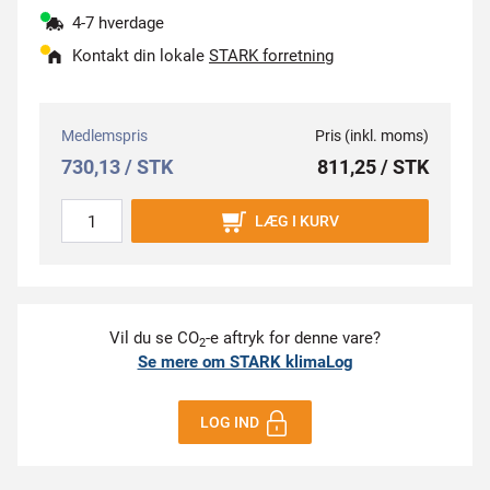
4-7 hverdage
Kontakt din lokale
STARK forretning
Medlemspris
Pris (inkl. moms)
730,13 / STK
811,25 / STK
LÆG I KURV
Vil du se CO
-e aftryk for denne vare?
2
Se mere om STARK klimaLog
LOG IND