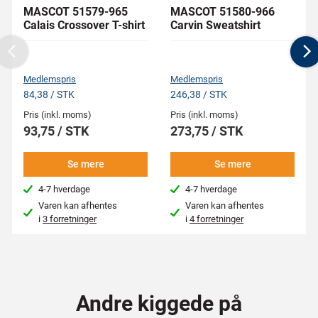
MASCOT 51579-965
MASCOT 51580-966
Calais Crossover T-shirt
Carvin Sweatshirt
Previous
N
Medlemspris
Medlemspris
84,38 / STK
246,38 / STK
Pris (inkl. moms)
Pris (inkl. moms)
93,75 / STK
273,75 / STK
Se mere
Se mere
4-7 hverdage
4-7 hverdage
Varen kan afhentes
Varen kan afhentes
i
3 forretninger
i
4 forretninger
Andre kiggede på