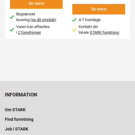
Se mere
Se mere
Begrænset
levering
(se dit område)
4-7 hverdage
Varen kan afhentes
Kontakt din
i
2 forretninger
lokale
STARK forretning
INFORMATION
Om STARK
Find forretning
Job i STARK