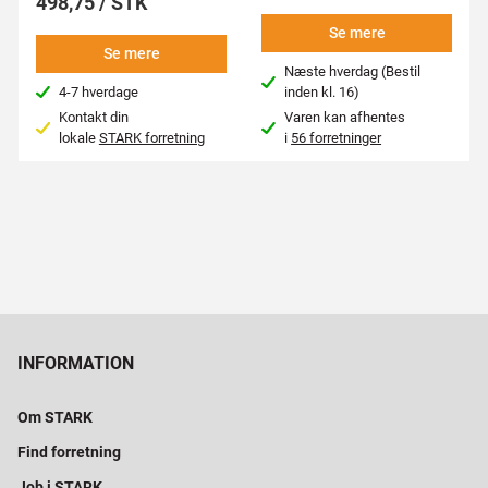
498,75 / STK
Se mere
Se mere
Næste hverdag (Bestil
4-7 hverdage
inden kl. 16)
Kontakt din
Varen kan afhentes
lokale
STARK forretning
i
56 forretninger
INFORMATION
Om STARK
Find forretning
Job i STARK