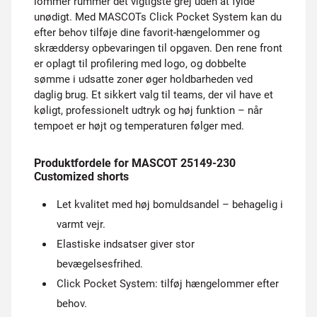
lommer rummer det vigtigste grej uden at fylde
unødigt. Med MASCOTs Click Pocket System kan du
efter behov tilføje dine favorit-hængelommer og
skræddersy opbevaringen til opgaven. Den rene front
er oplagt til profilering med logo, og dobbelte
sømme i udsatte zoner øger holdbarheden ved
daglig brug. Et sikkert valg til teams, der vil have et
køligt, professionelt udtryk og høj funktion – når
tempoet er højt og temperaturen følger med.
Produktfordele for MASCOT 25149-230
Customized shorts
Let kvalitet med høj bomuldsandel – behagelig i
varmt vejr.
Elastiske indsatser giver stor
bevægelsesfrihed.
Click Pocket System: tilføj hængelommer efter
behov.