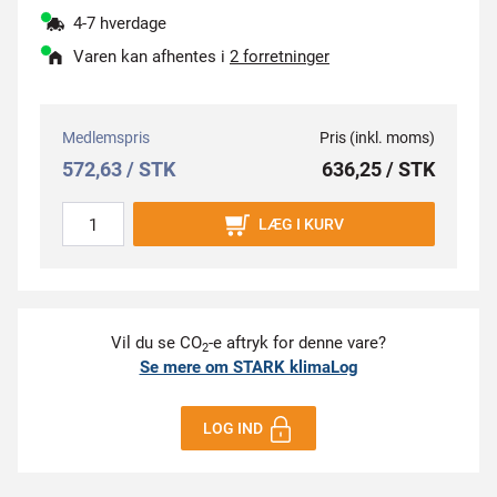
4-7 hverdage
Varen kan afhentes i
2 forretninger
Medlemspris
Pris (inkl. moms)
572,63 / STK
636,25 / STK
LÆG I KURV
Vil du se CO
-e aftryk for denne vare?
2
Se mere om STARK klimaLog
LOG IND