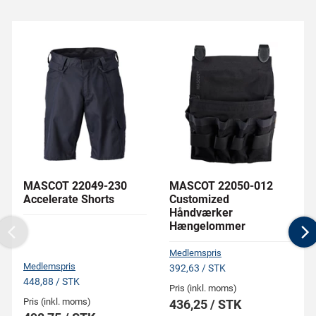
MASCOT 22049-230
MASCOT 22050-012
Accelerate Shorts
Customized
Håndværker
Hængelommer
Previous
N
Medlemspris
Medlemspris
392,63 / STK
448,88 / STK
Pris (inkl. moms)
Pris (inkl. moms)
436,25 / STK