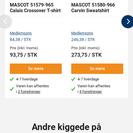
MASCOT 51579-965
MASCOT 51580-966
Calais Crossover T-shirt
Carvin Sweatshirt
Previous
N
Medlemspris
Medlemspris
84,38 / STK
246,38 / STK
Pris (inkl. moms)
Pris (inkl. moms)
93,75 / STK
273,75 / STK
Se mere
Se mere
4-7 hverdage
4-7 hverdage
Varen kan afhentes
Varen kan afhentes
i
3 forretninger
i
4 forretninger
Andre kiggede på