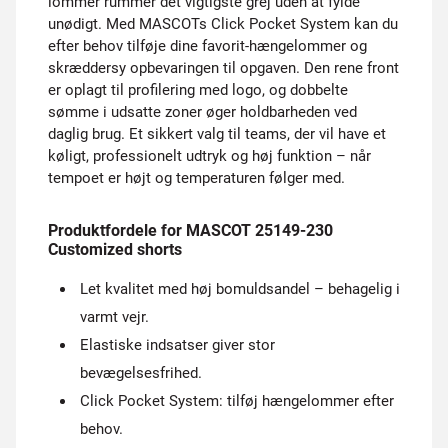
lommer rummer det vigtigste grej uden at fylde
unødigt. Med MASCOTs Click Pocket System kan du
efter behov tilføje dine favorit-hængelommer og
skræddersy opbevaringen til opgaven. Den rene front
er oplagt til profilering med logo, og dobbelte
sømme i udsatte zoner øger holdbarheden ved
daglig brug. Et sikkert valg til teams, der vil have et
køligt, professionelt udtryk og høj funktion – når
tempoet er højt og temperaturen følger med.
Produktfordele for MASCOT 25149-230
Customized shorts
Let kvalitet med høj bomuldsandel – behagelig i
varmt vejr.
Elastiske indsatser giver stor
bevægelsesfrihed.
Click Pocket System: tilføj hængelommer efter
behov.