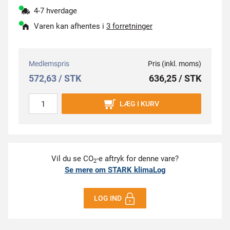
4-7 hverdage
Varen kan afhentes i
3 forretninger
Medlemspris
Pris (inkl. moms)
572,63 / STK
636,25 / STK
LÆG I KURV
Vil du se CO
-e aftryk for denne vare?
2
Se mere om STARK klimaLog
LOG IND