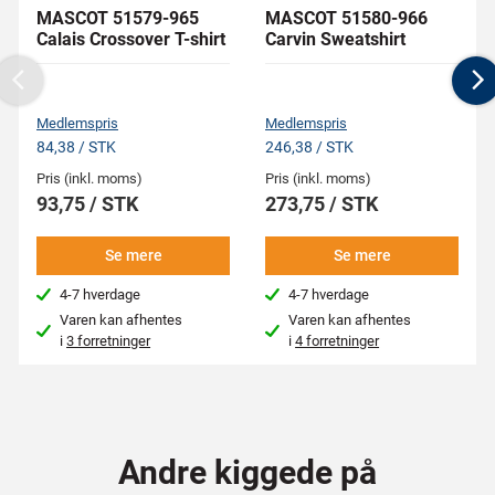
MASCOT 51579-965
MASCOT 51580-966
Calais Crossover T-shirt
Carvin Sweatshirt
Previous
N
Medlemspris
Medlemspris
84,38 / STK
246,38 / STK
Pris (inkl. moms)
Pris (inkl. moms)
93,75 / STK
273,75 / STK
Se mere
Se mere
4-7 hverdage
4-7 hverdage
Varen kan afhentes
Varen kan afhentes
i
3 forretninger
i
4 forretninger
Andre kiggede på