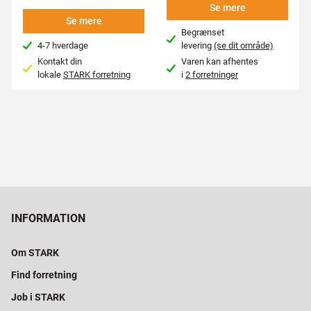
Se mere
Se mere
Begrænset
4-7 hverdage
levering
(se dit område)
Kontakt din
Varen kan afhentes
lokale
STARK forretning
i
2 forretninger
INFORMATION
Om STARK
Find forretning
Job i STARK