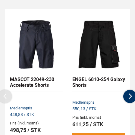
MASCOT 22049-230
ENGEL 6810-254 Galaxy
Accelerate Shorts
Shorts
Previous
N
Medlemspris
Medlemspris
550,13 / STK
448,88 / STK
Pris (inkl. moms)
Pris (inkl. moms)
611,25 / STK
498,75 / STK