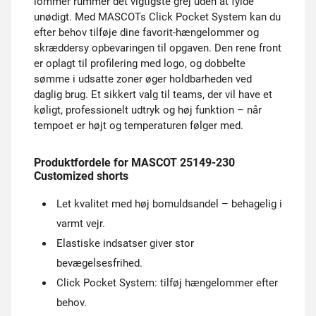
lommer rummer det vigtigste grej uden at fylde
unødigt. Med MASCOTs Click Pocket System kan du
efter behov tilføje dine favorit-hængelommer og
skræddersy opbevaringen til opgaven. Den rene front
er oplagt til profilering med logo, og dobbelte
sømme i udsatte zoner øger holdbarheden ved
daglig brug. Et sikkert valg til teams, der vil have et
køligt, professionelt udtryk og høj funktion – når
tempoet er højt og temperaturen følger med.
Produktfordele for MASCOT 25149-230
Customized shorts
Let kvalitet med høj bomuldsandel – behagelig i
varmt vejr.
Elastiske indsatser giver stor
bevægelsesfrihed.
Click Pocket System: tilføj hængelommer efter
behov.