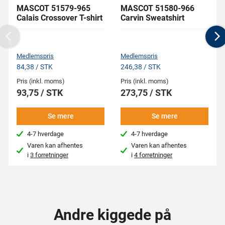
MASCOT 51579-965
MASCOT 51580-966
Calais Crossover T-shirt
Carvin Sweatshirt
Previous
N
Medlemspris
Medlemspris
84,38 / STK
246,38 / STK
Pris (inkl. moms)
Pris (inkl. moms)
93,75 / STK
273,75 / STK
Se mere
Se mere
4-7 hverdage
4-7 hverdage
Varen kan afhentes
Varen kan afhentes
i
3 forretninger
i
4 forretninger
Andre kiggede på