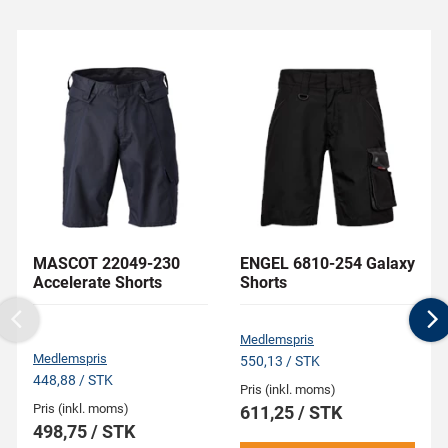
MASCOT 22049-230
ENGEL 6810-254 Galaxy
Accelerate Shorts
Shorts
Previous
N
Medlemspris
Medlemspris
550,13 / STK
448,88 / STK
Pris (inkl. moms)
Pris (inkl. moms)
611,25 / STK
498,75 / STK