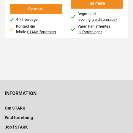
Se mere
Se mere
Begrænset
4-7 hverdage
levering
(se dit område)
Kontakt din
Varen kan afhentes
lokale
STARK forretning
i
2 forretninger
INFORMATION
Om STARK
Find forretning
Job i STARK