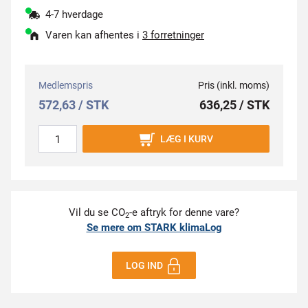
4-7 hverdage
Varen kan afhentes i
3 forretninger
Medlemspris
Pris (inkl. moms)
572,63 / STK
636,25 / STK
LÆG I KURV
Vil du se CO
-e aftryk for denne vare?
2
Se mere om STARK klimaLog
LOG IND