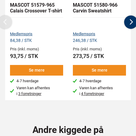
MASCOT 51579-965
MASCOT 51580-966
Calais Crossover T-shirt
Carvin Sweatshirt
Previous
N
Medlemspris
Medlemspris
84,38 / STK
246,38 / STK
Pris (inkl. moms)
Pris (inkl. moms)
93,75 / STK
273,75 / STK
Se mere
Se mere
4-7 hverdage
4-7 hverdage
Varen kan afhentes
Varen kan afhentes
i
3 forretninger
i
4 forretninger
Andre kiggede på