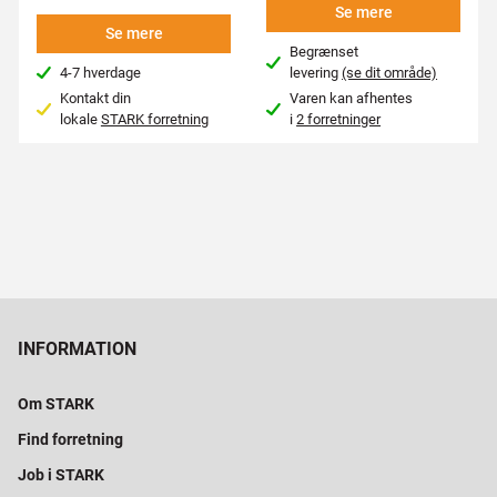
Se mere
Se mere
Begrænset
4-7 hverdage
levering
(se dit område)
Kontakt din
Varen kan afhentes
lokale
STARK forretning
i
2 forretninger
INFORMATION
Om STARK
Find forretning
Job i STARK