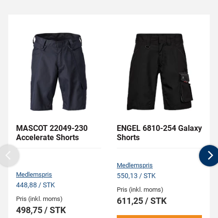
MASCOT 22049-230
ENGEL 6810-254 Galaxy
Accelerate Shorts
Shorts
Previous
N
Medlemspris
Medlemspris
550,13 / STK
448,88 / STK
Pris (inkl. moms)
Pris (inkl. moms)
611,25 / STK
498,75 / STK