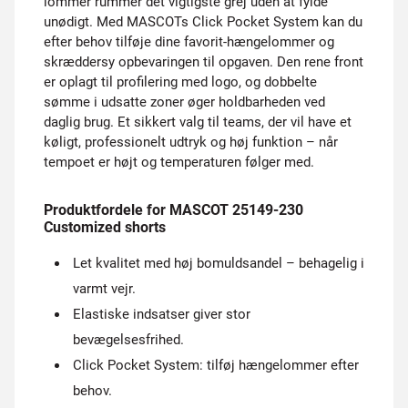
lommer rummer det vigtigste grej uden at fylde
unødigt. Med MASCOTs Click Pocket System kan du
efter behov tilføje dine favorit-hængelommer og
skræddersy opbevaringen til opgaven. Den rene front
er oplagt til profilering med logo, og dobbelte
sømme i udsatte zoner øger holdbarheden ved
daglig brug. Et sikkert valg til teams, der vil have et
køligt, professionelt udtryk og høj funktion – når
tempoet er højt og temperaturen følger med.
Produktfordele for MASCOT 25149-230
Customized shorts
Let kvalitet med høj bomuldsandel – behagelig i
varmt vejr.
Elastiske indsatser giver stor
bevægelsesfrihed.
Click Pocket System: tilføj hængelommer efter
behov.