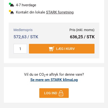
4-7 hverdage
Kontakt din lokale
STARK forretning
Medlemspris
Pris (inkl. moms)
572,63 / STK
636,25 / STK
LÆG I KURV
Vil du se CO
-e aftryk for denne vare?
2
Se mere om STARK klimaLog
LOG IND