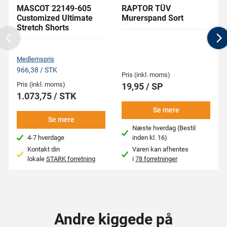
MASCOT 22149-605
RAPTOR TÜV
Customized Ultimate
Murerspand Sort
Stretch Shorts
Previous
N
Medlemspris
966,38 / STK
Pris (inkl. moms)
Pris (inkl. moms)
19,95 / SP
1.073,75 / STK
Se mere
Se mere
Næste hverdag (Bestil
4-7 hverdage
inden kl. 16)
Kontakt din
Varen kan afhentes
lokale
STARK forretning
i
78 forretninger
Andre kiggede på