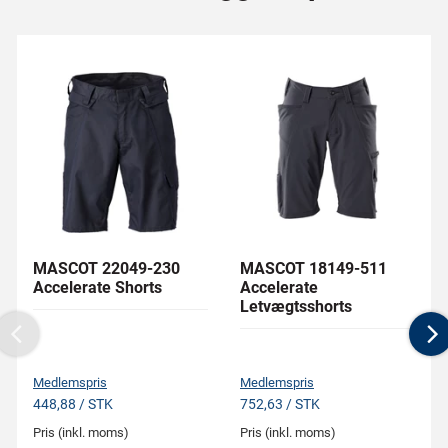
MASCOT 22049-230
MASCOT 18149-511
Accelerate Shorts
Accelerate
Letvægtsshorts
Previous
N
Medlemspris
Medlemspris
448,88 / STK
752,63 / STK
Pris (inkl. moms)
Pris (inkl. moms)