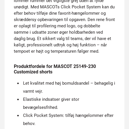
lommer rummer det vigtigste grej uden at fylde
unødigt. Med MASCOTs Click Pocket System kan du
efter behov tilføje dine favorit-hængelommer og
skræddersy opbevaringen til opgaven. Den rene front
er oplagt til profilering med logo, og dobbelte
sømme i udsatte zoner øger holdbarheden ved
daglig brug. Et sikkert valg til teams, der vil have et
køligt, professionelt udtryk og høj funktion – når
tempoet er højt og temperaturen følger med.
Produktfordele for MASCOT 25149-230
Customized shorts
Let kvalitet med høj bomuldsandel – behagelig i
varmt vejr.
Elastiske indsatser giver stor
bevægelsesfrihed.
Click Pocket System: tilføj hængelommer efter
behov.