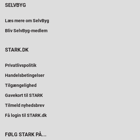
SELVBYG
Læs mere om SelvByg
Bliv SelvByg-medlem
STARK.DK
Privatlivspolitik
Handelsbetingelser
Tilgængelighed
Gavekort til STARK
Tilmeld nyhedsbrev
Få login til STARK.dk
FØLG STARK PÅ...