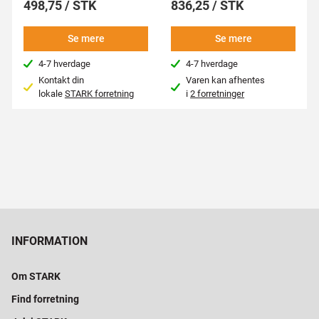
498,75 / STK
836,25 / STK
Se mere
Se mere
4-7 hverdage
4-7 hverdage
Kontakt din
Varen kan afhentes
lokale
STARK forretning
i
2 forretninger
INFORMATION
Om STARK
Find forretning