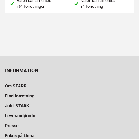
Varen kan afhentes
Varen kan afhentes
i
51 forretninger
i
1 forretning
INFORMATION
Om STARK
Find forretning
Job i STARK
Leverandørinfo
Presse
Fokus på klima