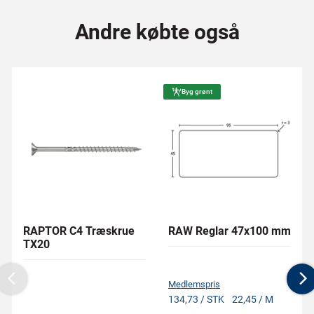
Andre købte også
Byg grønt
RAPTOR C4 Træskrue
RAW Reglar 47x100 mm
TX20
Medlemspris
Previous
N
134,73 / STK
22,45 / M