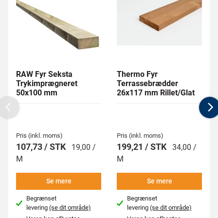
RAW Fyr Seksta
Thermo Fyr
Trykimprægneret
Terrassebrædder
50x100 mm
26x117 mm Rillet/Glat
Previous
N
Pris (inkl. moms)
Pris (inkl. moms)
107,73 / STK
199,21 / STK
19,00 /
34,00 /
M
M
Se mere
Se mere
Begrænset
Begrænset
levering
(se dit område)
levering
(se dit område)