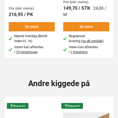
Pris (inkl. moms)
149,70 / STK
24,00 /
Pris (inkl. moms)
216,95 / PK
M
Se mere
Se mere
Næste hverdag (Bestil
Begrænset
inden kl. 16)
levering
(se dit område)
Varen kan afhentes
Varen kan afhentes
i
75 forretninger
i
1 forretning
Andre kiggede på
Byg grønt
Byg grønt