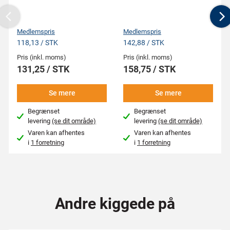
Previous
N
Medlemspris
Medlemspris
118,13 / STK
142,88 / STK
Pris (inkl. moms)
Pris (inkl. moms)
131,25 / STK
158,75 / STK
Se mere
Se mere
Begrænset
Begrænset
levering
(se dit område)
levering
(se dit område)
Varen kan afhentes
Varen kan afhentes
i
1 forretning
i
1 forretning
Andre kiggede på