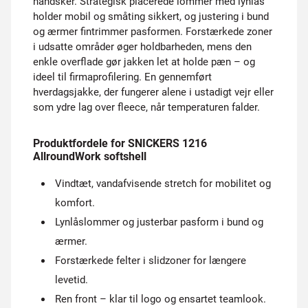
handsker. Strategisk placerede lommer med lynlås
holder mobil og småting sikkert, og justering i bund
og ærmer fintrimmer pasformen. Forstærkede zoner
i udsatte områder øger holdbarheden, mens den
enkle overflade gør jakken let at holde pæn – og
ideel til firmaprofilering. En gennemført
hverdagsjakke, der fungerer alene i ustadigt vejr eller
som ydre lag over fleece, når temperaturen falder.
Produktfordele for SNICKERS 1216
AllroundWork softshell
Vindtæt, vandafvisende stretch for mobilitet og
komfort.
Lynlåslommer og justerbar pasform i bund og
ærmer.
Forstærkede felter i slidzoner for længere
levetid.
Ren front – klar til logo og ensartet teamlook.