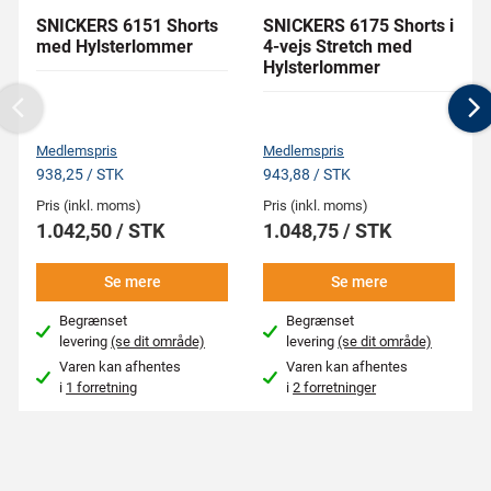
SNICKERS 6151 Shorts
SNICKERS 6175 Shorts i
med Hylsterlommer
4-vejs Stretch med
Hylsterlommer
Previous
N
Medlemspris
Medlemspris
938,25 / STK
943,88 / STK
Pris (inkl. moms)
Pris (inkl. moms)
1.042,50 / STK
1.048,75 / STK
Se mere
Se mere
Begrænset
Begrænset
levering
(se dit område)
levering
(se dit område)
Varen kan afhentes
Varen kan afhentes
i
1 forretning
i
2 forretninger