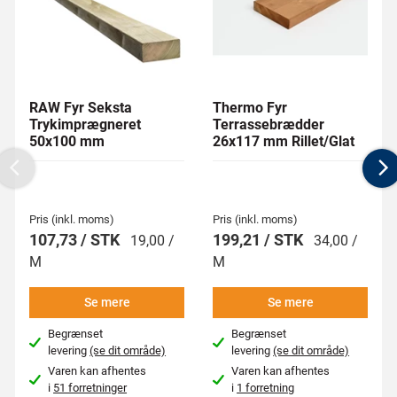
RAW Fyr Seksta
Thermo Fyr
Trykimprægneret
Terrassebrædder
50x100 mm
26x117 mm Rillet/Glat
Previous
N
Pris (inkl. moms)
Pris (inkl. moms)
107,73 / STK
199,21 / STK
19,00 /
34,00 /
M
M
Se mere
Se mere
Begrænset
Begrænset
levering
(se dit område)
levering
(se dit område)
Varen kan afhentes
Varen kan afhentes
i
51 forretninger
i
1 forretning