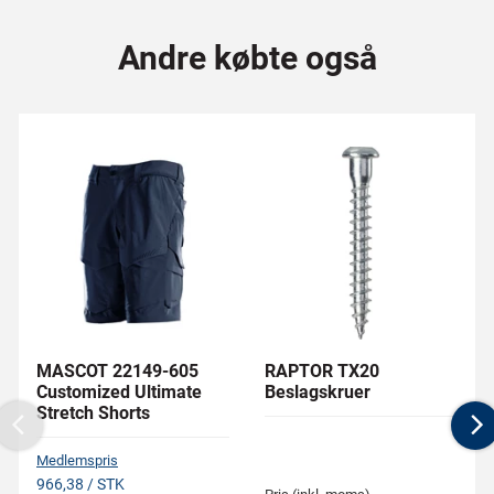
Andre købte også
MASCOT 22149-605
RAPTOR TX20
Customized Ultimate
Beslagskruer
Stretch Shorts
Previous
N
Medlemspris
966,38 / STK