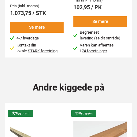
Pris (inkl. moms)
Pris (inkl. moms)
102,95 / PK
1.073,75 / STK
Se mere
Se mere
Begrænset
4-7 hverdage
levering
(se dit område)
Kontakt din
Varen kan afhentes
lokale
STARK forretning
i
74 forretninger
Andre kiggede på
Byg grønt
Byg grønt