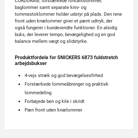
CORDURA®, forstærkede forkantslommer,
baglommer samt separate kniv- og
tommestoklommer holder udstyr på plads. Den rene
front uden knælommer giver et pænt udtryk, der
også fungerer i kundevendte funktioner. En alsidig
buks, der leverer tempo, bevægelighed og en god
balance mellem vægt og slidstyrke.
Produktfordele for SNICKERS 6873 fuldstretch
arbejdsbukser
4-vejs stræk og god bevægelsesfrihed
Forstærkede lommeåbninger og praktisk
lommedeling
Forbøjede ben og kile i skridt
Pæn front uden knælommer