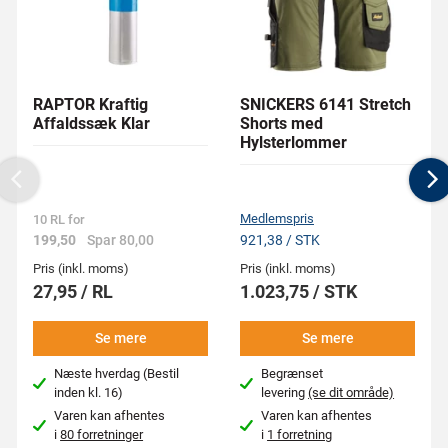
RAPTOR Kraftig
SNICKERS 6141 Stretch
Affaldssæk Klar
Shorts med
Hylsterlommer
Previous
N
Medlemspris
10 RL for
199,50
Spar 80,00
921,38 / STK
Pris (inkl. moms)
Pris (inkl. moms)
27,95 / RL
1.023,75 / STK
Se mere
Se mere
Næste hverdag (Bestil
Begrænset
inden kl. 16)
levering
(se dit område)
Varen kan afhentes
Varen kan afhentes
i
80 forretninger
i
1 forretning