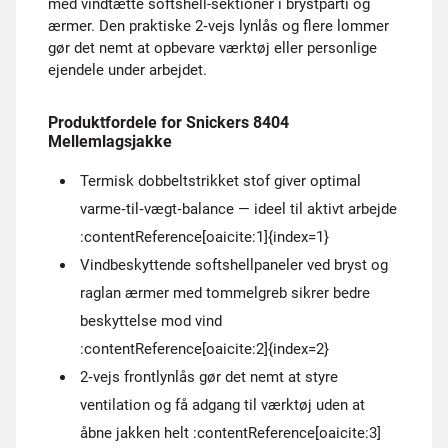
med vindtætte softshell-sektioner i brystparti og
ærmer. Den praktiske 2‑vejs lynlås og flere lommer
gør det nemt at opbevare værktøj eller personlige
ejendele under arbejdet.
Produktfordele for Snickers 8404
Mellemlagsjakke
Termisk dobbeltstrikket stof giver optimal
varme‑til‑vægt‑balance — ideel til aktivt arbejde
:contentReference[oaicite:1]{index=1}
Vindbeskyttende softshellpaneler ved bryst og
raglan ærmer med tommelgreb sikrer bedre
beskyttelse mod vind
:contentReference[oaicite:2]{index=2}
2‑vejs frontlynlås gør det nemt at styre
ventilation og få adgang til værktøj uden at
åbne jakken helt :contentReference[oaicite:3]