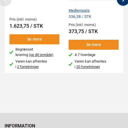
Previous
N
Medlemspris
336,38 / STK
Pris (inkl. moms)
Pris (inkl. moms)
1.623,75 / STK
373,75 / STK
Se mere
Se mere
Begrænset
levering
(se dit område)
4-7 hverdage
Varen kan afhentes
Varen kan afhentes
i
2 forretninger
i
20 forretninger
INFORMATION