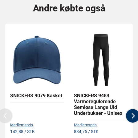
Andre købte også
SNICKERS 9079 Kasket
SNICKERS 9484
Varmeregulerende
Sømløse Lange Uld
Underbukser - Unisex
Previous
N
Medlemspris
Medlemspris
142,88 / STK
834,75 / STK