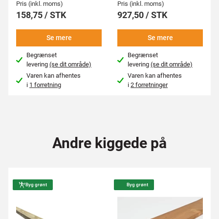
Pris (inkl. moms)
Pris (inkl. moms)
158,75 / STK
927,50 / STK
Se mere
Se mere
Begrænset
Begrænset
levering
(se dit område)
levering
(se dit område)
Varen kan afhentes
Varen kan afhentes
i
1 forretning
i
2 forretninger
Andre kiggede på
Byg grønt
Byg grønt