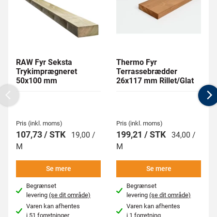
RAW Fyr Seksta
Thermo Fyr
Trykimprægneret
Terrassebrædder
50x100 mm
26x117 mm Rillet/Glat
Previous
N
Pris (inkl. moms)
Pris (inkl. moms)
107,73 / STK
199,21 / STK
19,00 /
34,00 /
M
M
Se mere
Se mere
Begrænset
Begrænset
levering
(se dit område)
levering
(se dit område)
Varen kan afhentes
Varen kan afhentes
i
51 forretninger
i
1 forretning