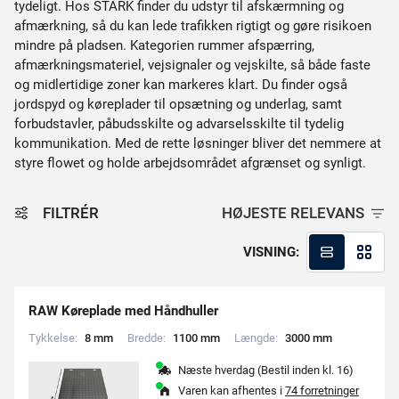
tydeligt. Hos STARK finder du udstyr til afskærmning og
afmærkning, så du kan lede trafikken rigtigt og gøre risikoen
mindre på pladsen. Kategorien rummer afspærring,
afmærkningsmateriel, vejsignaler og vejskilte, så både faste
og midlertidige zoner kan markeres klart. Du finder også
jordspyd og køreplader til opsætning og underlag, samt
forbudstavler, påbudsskilte og advarselsskilte til tydelig
kommunikation. Med de rette løsninger bliver det nemmere at
styre flowet og holde arbejdsområdet afgrænset og synligt.
FILTRÉR
HØJESTE RELEVANS
VISNING:
RAW Køreplade med Håndhuller
Tykkelse:
8
m
m
Bredde:
1
1
0
0
m
m
Længde:
3
0
0
0
m
m
Næste hverdag (Bestil inden kl. 16)
Varen kan afhentes i
74 forretninger