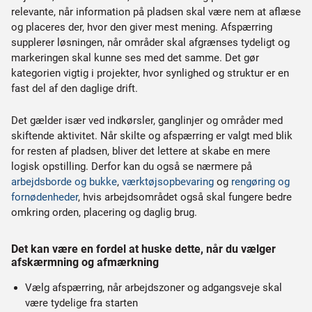
relevante, når information på pladsen skal være nem at aflæse
og placeres der, hvor den giver mest mening. Afspærring
supplerer løsningen, når områder skal afgrænses tydeligt og
markeringen skal kunne ses med det samme. Det gør
kategorien vigtig i projekter, hvor synlighed og struktur er en
fast del af den daglige drift.
Det gælder især ved indkørsler, ganglinjer og områder med
skiftende aktivitet. Når skilte og afspærring er valgt med blik
for resten af pladsen, bliver det lettere at skabe en mere
logisk opstilling. Derfor kan du også se nærmere på
arbejdsborde og bukke
,
værktøjsopbevaring
og
rengøring og
fornødenheder
, hvis arbejdsområdet også skal fungere bedre
omkring orden, placering og daglig brug.
Det kan være en fordel at huske dette, når du vælger
afskærmning og afmærkning
Vælg afspærring, når arbejdszoner og adgangsveje skal
være tydelige fra starten