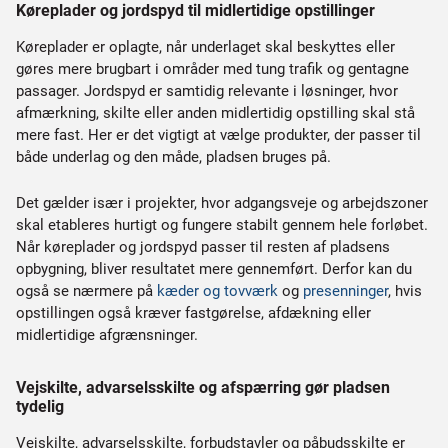
Køreplader og jordspyd til midlertidige opstillinger
Køreplader er oplagte, når underlaget skal beskyttes eller
gøres mere brugbart i områder med tung trafik og gentagne
passager. Jordspyd er samtidig relevante i løsninger, hvor
afmærkning, skilte eller anden midlertidig opstilling skal stå
mere fast. Her er det vigtigt at vælge produkter, der passer til
både underlag og den måde, pladsen bruges på.
Det gælder især i projekter, hvor adgangsveje og arbejdszoner
skal etableres hurtigt og fungere stabilt gennem hele forløbet.
Når køreplader og jordspyd passer til resten af pladsens
opbygning, bliver resultatet mere gennemført. Derfor kan du
også se nærmere på
kæder og tovværk
og
presenninger
, hvis
opstillingen også kræver fastgørelse, afdækning eller
midlertidige afgrænsninger.
Vejskilte, advarselsskilte og afspærring gør pladsen
tydelig
Vejskilte, advarselsskilte, forbudstavler og påbudsskilte er