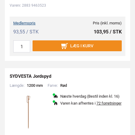
Varenr. 2883 9463523
Medlemspris
Pris (inkl. moms)
93,55 / STK
103,95 / STK
LÆG I KURV
SYDVESTA Jordspyd
Længde:
1
2
0
0
m
m
Farve:
R
ø
d
Næste hverdag (Bestil inden kl. 16)
Varen kan afhentes i
72 forretninger