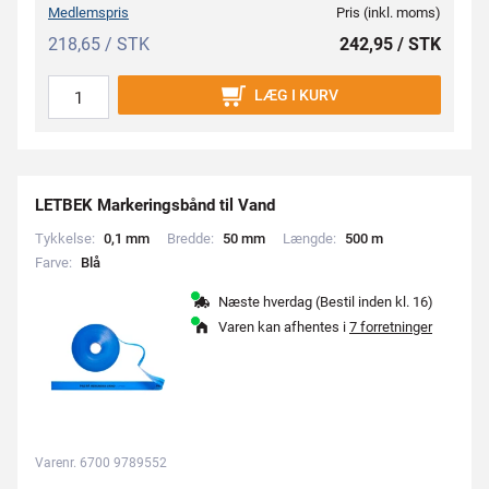
Medlemspris
Pris (inkl. moms)
218,65 / STK
242,95 / STK
LÆG I KURV
LETBEK Markeringsbånd til Vand
Tykkelse:
0
,
1
m
m
Bredde:
5
0
m
m
Længde:
5
0
0
m
Farve:
B
l
å
Næste hverdag (Bestil inden kl. 16)
Varen kan afhentes i
7 forretninger
Varenr. 6700 9789552