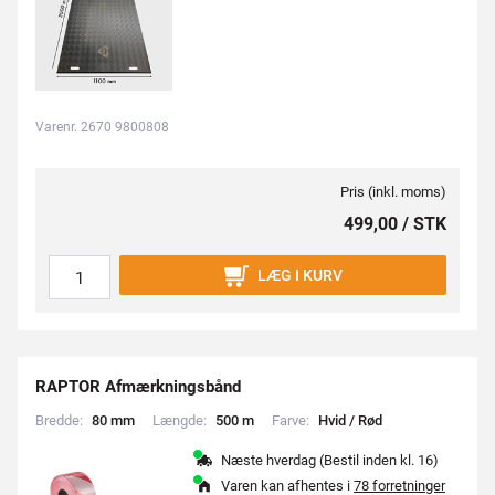
Varenr. 2670 9800808
Pris (inkl. moms)
499,00 / STK
LÆG I KURV
RAPTOR Afmærkningsbånd
Bredde:
8
0
m
m
Længde:
5
0
0
m
Farve:
H
v
i
d
/
R
ø
d
Næste hverdag (Bestil inden kl. 16)
Varen kan afhentes i
78 forretninger