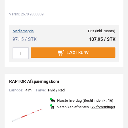
Varenr. 2670 9800809
Medlemspris
Pris (inkl. moms)
97,15 / STK
107,95 / STK
LÆG I KURV
RAPTOR Afspærringsbom
Længde:
4
m
Farve:
H
v
i
d
/
R
ø
d
Næste hverdag (Bestil inden kl. 16)
Varen kan afhentes i
72 forretninger