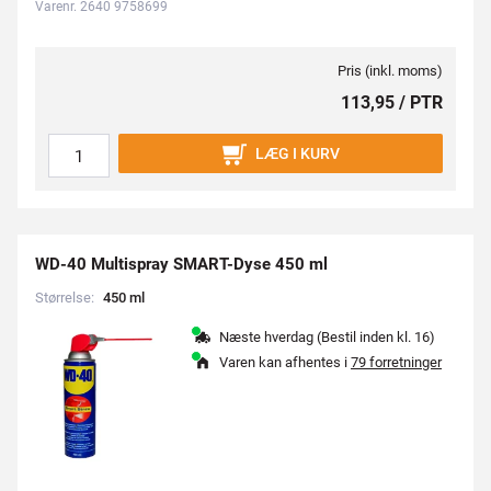
Varenr. 2640 9758699
Pris (inkl. moms)
113,95 / PTR
LÆG I KURV
WD-40 Multispray SMART-Dyse 450 ml
Størrelse:
4
5
0
m
l
Næste hverdag (Bestil inden kl. 16)
Varen kan afhentes i
79 forretninger