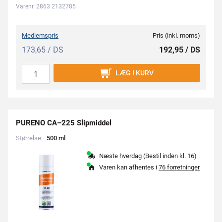
Varenr. 2863 2132785
Medlemspris
Pris (inkl. moms)
173,65 / DS
192,95 / DS
LÆG I KURV
PURENO CA–225 Slipmiddel
Størrelse:
5
0
0
m
l
Næste hverdag (Bestil inden kl. 16)
Varen kan afhentes i
76 forretninger