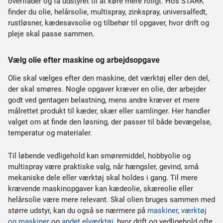
overflader og få udstyret til at køre mere roligt. Hos STARK
finder du olie, helårsolie, multispray, zinkspray, universalfedt,
rustløsner, kædesavsolie og tilbehør til opgaver, hvor drift og
pleje skal passe sammen.
Vælg olie efter maskine og arbejdsopgave
Olie skal vælges efter den maskine, det værktøj eller den del,
der skal smøres. Nogle opgaver kræver en olie, der arbejder
godt ved gentagen belastning, mens andre kræver et mere
målrettet produkt til kæder, skær eller samlinger. Her handler
valget om at finde den løsning, der passer til både bevægelse,
temperatur og materialer.
Til løbende vedligehold kan smøremiddel, hobbyolie og
multispray være praktiske valg, når hængsler, gevind, små
mekaniske dele eller værktøj skal holdes i gang. Til mere
krævende maskinopgaver kan kædeolie, skæreolie eller
helårsolie være mere relevant. Skal olien bruges sammen med
større udstyr, kan du også se nærmere på
maskiner
,
værktøj
og maskiner
og
andet elværktøj
, hvor drift og vedligehold ofte