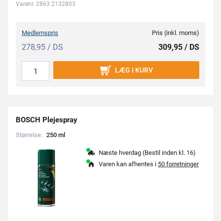
Varenr. 2863 2132803
Medlemspris
Pris (inkl. moms)
278,95 / DS
309,95 / DS
LÆG I KURV
BOSCH Plejespray
Størrelse:
2
5
0
m
l
Næste hverdag (Bestil inden kl. 16)
Varen kan afhentes i
50 forretninger