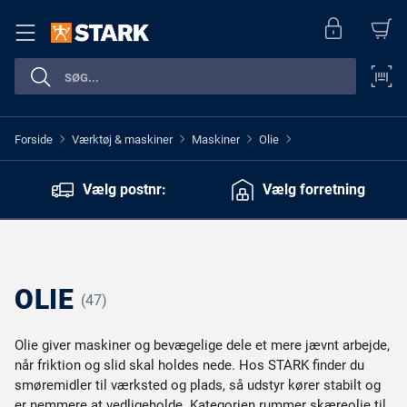
Forside
Værktøj & maskiner
Maskiner
Olie
>
>
>
>
Vælg postnr:
Vælg forretning
OLIE
(47)
Olie giver maskiner og bevægelige dele et mere jævnt arbejde,
når friktion og slid skal holdes nede. Hos STARK finder du
smøremidler til værksted og plads, så udstyr kører stabilt og
er nemmere at vedligeholde. Kategorien rummer skæreolie til