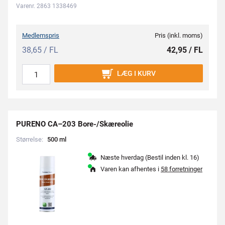
Varenr. 2863 1338469
Medlemspris
Pris (inkl. moms)
38,65 / FL
42,95 / FL
LÆG I KURV
PURENO CA–203 Bore-/Skæreolie
Størrelse:
5
0
0
m
l
Næste hverdag (Bestil inden kl. 16)
Varen kan afhentes i
58 forretninger