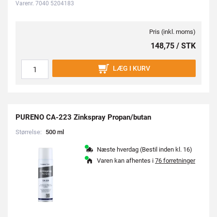
Varenr. 7040 5204183
Pris (inkl. moms)
148,75 / STK
LÆG I KURV
PURENO CA-223 Zinkspray Propan/butan
Størrelse:
5
0
0
m
l
Næste hverdag (Bestil inden kl. 16)
Varen kan afhentes i
76 forretninger