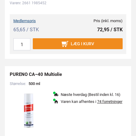
Varenr. 2661 1985452
Medlemspris
Pris (inkl. moms)
65,65 / STK
72,95 / STK
LÆG I KURV
PURENO CA–40 Multiolie
Størrelse:
5
0
0
m
l
Næste hverdag (Bestil inden kl. 16)
Varen kan afhentes i
74 forretninger