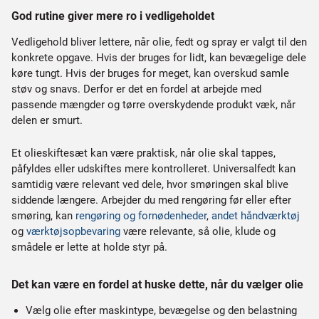
God rutine giver mere ro i vedligeholdet
Vedligehold bliver lettere, når olie, fedt og spray er valgt til den
konkrete opgave. Hvis der bruges for lidt, kan bevægelige dele
køre tungt. Hvis der bruges for meget, kan overskud samle
støv og snavs. Derfor er det en fordel at arbejde med
passende mængder og tørre overskydende produkt væk, når
delen er smurt.
Et olieskiftesæt kan være praktisk, når olie skal tappes,
påfyldes eller udskiftes mere kontrolleret. Universalfedt kan
samtidig være relevant ved dele, hvor smøringen skal blive
siddende længere. Arbejder du med rengøring før eller efter
smøring, kan
rengøring og fornødenheder
,
andet håndværktøj
og
værktøjsopbevaring
være relevante, så olie, klude og
smådele er lette at holde styr på.
Det kan være en fordel at huske dette, når du vælger olie
Vælg olie efter maskintype, bevægelse og den belastning