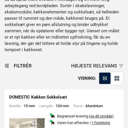
arbejdsgang ved bordpladen. Sortér i skabsløsninger,
skabsmoduler, køkkenelementer og sokkelsæt, så helheden
passer til rummet og den måde, køkkenet bruges på. Et
sokkelsæt giver en pæn afslutning og binder udtrykket
sammen, når du opdaterer eller bygger nyt. Uanset om målet
er et nyt køkken eller en målrettet opfriskning, får du en
løsning, der gør det lettere at holde styr på tingene og holde
tempoet i køkkenet.
FILTRÉR
HØJESTE RELEVANS
VISNING:
DOMESTIC Køkken Sokkelsæt
Bredde:
1
5
m
m
Længde:
1
2
4
m
m
Farve:
A
l
u
m
i
n
i
u
m
Begrænset levering
(se dit område)
Varen kan afhentes i
1 forretning