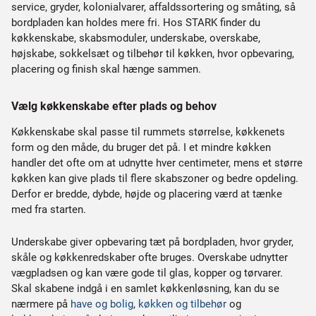
service, gryder, kolonialvarer, affaldssortering og småting, så
bordpladen kan holdes mere fri. Hos STARK finder du
køkkenskabe, skabsmoduler, underskabe, overskabe,
højskabe, sokkelsæt og tilbehør til køkken, hvor opbevaring,
placering og finish skal hænge sammen.
Vælg køkkenskabe efter plads og behov
Køkkenskabe skal passe til rummets størrelse, køkkenets
form og den måde, du bruger det på. I et mindre køkken
handler det ofte om at udnytte hver centimeter, mens et større
køkken kan give plads til flere skabszoner og bedre opdeling.
Derfor er bredde, dybde, højde og placering værd at tænke
med fra starten.
Underskabe giver opbevaring tæt på bordpladen, hvor gryder,
skåle og køkkenredskaber ofte bruges. Overskabe udnytter
vægpladsen og kan være gode til glas, kopper og tørvarer.
Skal skabene indgå i en samlet køkkenløsning, kan du se
nærmere på
have og bolig
,
køkken og tilbehør
og