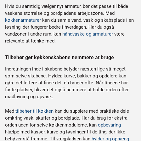
Hvis du samtidig vælger nyt armatur, bør det passe til både
vaskens størrelse og bordpladens arbejdszone. Med
køkkenarmaturer
kan du samle vand, vask og skabsplads i en
løsning, der fungerer bedre i hverdagen. Har du også
vandzoner i andre rum, kan
håndvaske og armaturer
være
relevante at tænke med.
Tilbehør gør køkkenskabene nemmere at bruge
Indretningen inde i skabene betyder næsten lige så meget
som selve skabene. Hylder, kurve, bakker og opdelere kan
gøre det lettere at finde det, du bruger ofte. Når tingene har
faste pladser, bliver det også nemmere at holde orden efter
madlavning og opvask.
Med
tilbehør til køkken
kan du supplere med praktiske dele
omkring vask, skuffer og bordplade. Har du brug for ekstra
orden uden for selve køkkenmodulerne, kan
opbevaring
hjælpe med kasser, kurve og løsninger til de ting, der ikke
behøver stå fremme. Til vægpladsen kan
hylder og ophæng