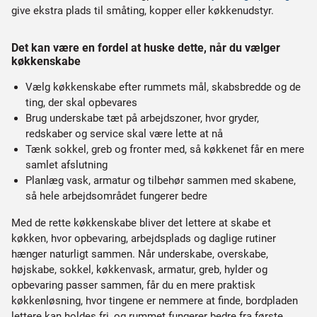
give ekstra plads til småting, kopper eller køkkenudstyr.
Det kan være en fordel at huske dette, når du vælger
køkkenskabe
Vælg køkkenskabe efter rummets mål, skabsbredde og de
ting, der skal opbevares
Brug underskabe tæt på arbejdszoner, hvor gryder,
redskaber og service skal være lette at nå
Tænk sokkel, greb og fronter med, så køkkenet får en mere
samlet afslutning
Planlæg vask, armatur og tilbehør sammen med skabene,
så hele arbejdsområdet fungerer bedre
Med de rette køkkenskabe bliver det lettere at skabe et
køkken, hvor opbevaring, arbejdsplads og daglige rutiner
hænger naturligt sammen. Når underskabe, overskabe,
højskabe, sokkel, køkkenvask, armatur, greb, hylder og
opbevaring passer sammen, får du en mere praktisk
køkkenløsning, hvor tingene er nemmere at finde, bordpladen
lettere kan holdes fri, og rummet fungerer bedre fra første