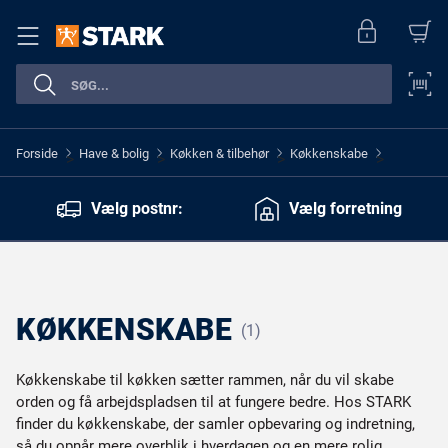
Forside
Have & bolig
Køkken & tilbehør
Køkkenskabe
>
>
>
>
Vælg postnr:
Vælg forretning
KØKKENSKABE
(1)
Køkkenskabe til køkken sætter rammen, når du vil skabe
orden og få arbejdspladsen til at fungere bedre. Hos STARK
finder du køkkenskabe, der samler opbevaring og indretning,
så du opnår mere overblik i hverdagen og en mere rolig