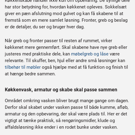
Køkkenskabe handler ikke kun om opbevaring. De synlige dele
har stor betydning for, hvordan køkkenet opleves. Sokkelsæt
giver en pæn afslutning mod gulvet og kan få skabene til at
fremstå som en mere samlet løsning. Fronter, greb og beslag
er de detaljer, du ser og bruger hver dag.
Når greb og fronter passer til resten af rummet, virker
køkkenet mere gennemført. Skal skabene have nye greb eller
justeres med praktiske dele, kan
møbelgreb og låse
være
relevante. Til skuffer, ben, hjul eller andre små løsninger kan
tilbehør til møbler
også hjælpe med at få funktion og finish til
at hænge bedre sammen.
Køkkenvask, armatur og skabe skal passe sammen
Området omkring vasken bliver brugt mange gange om dagen.
Derfor skal skabet under vasken passe til både kumme, afløb,
armatur og den opbevaring, der skal være plads til. Her er det
vigtigt at tænke praktisk, så rengøringsmidler, klude og
affaldsløsning ikke ender i en rodet bunke under vasken.