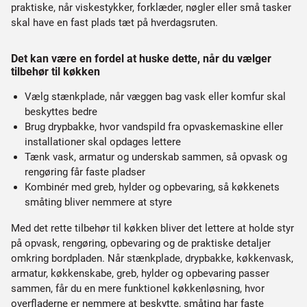
praktiske, når viskestykker, forklæder, nøgler eller små tasker
skal have en fast plads tæt på hverdagsruten.
Det kan være en fordel at huske dette, når du vælger
tilbehør til køkken
Vælg stænkplade, når væggen bag vask eller komfur skal
beskyttes bedre
Brug drypbakke, hvor vandspild fra opvaskemaskine eller
installationer skal opdages lettere
Tænk vask, armatur og underskab sammen, så opvask og
rengøring får faste pladser
Kombinér med greb, hylder og opbevaring, så køkkenets
småting bliver nemmere at styre
Med det rette tilbehør til køkken bliver det lettere at holde styr
på opvask, rengøring, opbevaring og de praktiske detaljer
omkring bordpladen. Når stænkplade, drypbakke, køkkenvask,
armatur, køkkenskabe, greb, hylder og opbevaring passer
sammen, får du en mere funktionel køkkenløsning, hvor
overfladerne er nemmere at beskytte, småting har faste