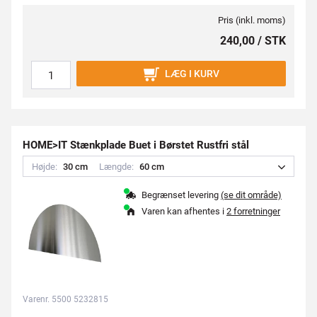
Pris (inkl. moms)
240,00 / STK
LÆG I KURV
HOME>IT Stænkplade Buet i Børstet Rustfri stål
Højde:
3
0
c
m
Længde:
6
0
c
m
Begrænset levering
(se dit område)
Varen kan afhentes i
2 forretninger
Varenr. 5500 5232815