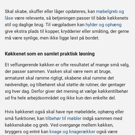
Skal skabe, skuffer eller låger opdateres, kan
møbelgreb og
låse
være relevante, så betjeningen passer til både køkkenets
stil og daglige brug. Til vægpladsen kan
hylder og ophæng
give ekstra plads til kopper, krydderier eller småting, der gerne
må være synlige, men ikke ligge løst på bordet.
Køkkenet som en samlet praktisk løsning
Et velfungerende køkken er ofte resultatet af mange små valg,
der passer sammen. Vasken skal være nem at bruge,
armaturet skal ramme rigtigt, skabene skal rumme det
nødvendige, og tilbehøret skal støtte de rutiner, der gentager
sig hver dag. Derfor giver det mening at vælge køkkentilbehør
ud fra hele arbejdsområdet og ikke kun den enkelte del.
Hvis køkkenet også skal have nye møbeldele, ophæng eller
små funktioner, kan
tilbehør til møbler
indgå sammen med
køkkenskabe og greb. Ved overgange mellem køkken,
bryggers og entré kan
knage og knagerækker
også være