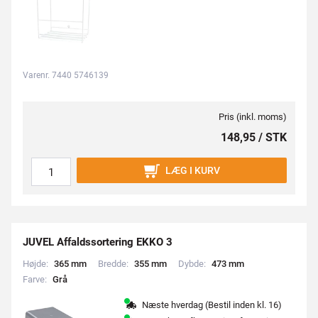
Varenr. 7440 5746139
Pris (inkl. moms)
148,95 / STK
LÆG I KURV
JUVEL Affaldssortering EKKO 3
Højde:
3
6
5
m
m
Bredde:
3
5
5
m
m
Dybde:
4
7
3
m
m
Farve:
G
r
å
Næste hverdag (Bestil inden kl. 16)