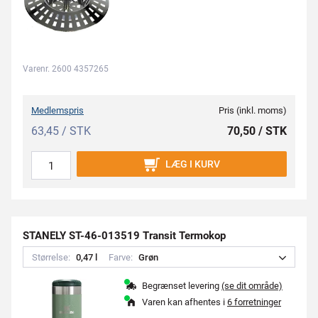
Varenr. 2600 4357265
Medlemspris
Pris (inkl. moms)
63,45 / STK
70,50 / STK
LÆG I KURV
STANELY ST-46-013519 Transit Termokop
Størrelse:
0
,
4
7
l
Farve:
G
r
ø
n
Begrænset levering
(se dit område)
Varen kan afhentes i
6 forretninger