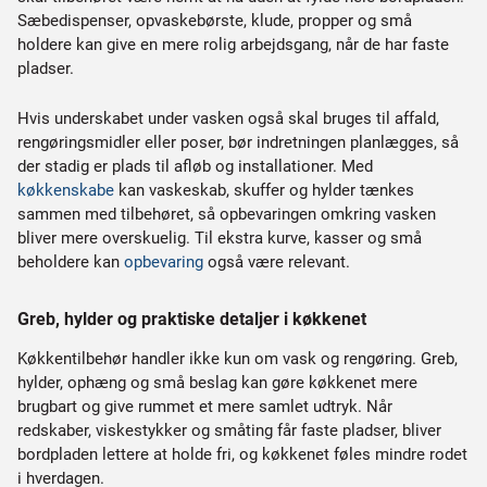
Sæbedispenser, opvaskebørste, klude, propper og små
holdere kan give en mere rolig arbejdsgang, når de har faste
pladser.
Hvis underskabet under vasken også skal bruges til affald,
rengøringsmidler eller poser, bør indretningen planlægges, så
der stadig er plads til afløb og installationer. Med
køkkenskabe
kan vaskeskab, skuffer og hylder tænkes
sammen med tilbehøret, så opbevaringen omkring vasken
bliver mere overskuelig. Til ekstra kurve, kasser og små
beholdere kan
opbevaring
også være relevant.
Greb, hylder og praktiske detaljer i køkkenet
Køkkentilbehør handler ikke kun om vask og rengøring. Greb,
hylder, ophæng og små beslag kan gøre køkkenet mere
brugbart og give rummet et mere samlet udtryk. Når
redskaber, viskestykker og småting får faste pladser, bliver
bordpladen lettere at holde fri, og køkkenet føles mindre rodet
i hverdagen.