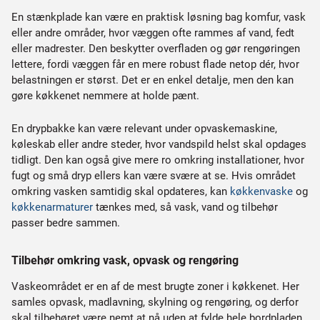
En stænkplade kan være en praktisk løsning bag komfur, vask
eller andre områder, hvor væggen ofte rammes af vand, fedt
eller madrester. Den beskytter overfladen og gør rengøringen
lettere, fordi væggen får en mere robust flade netop dér, hvor
belastningen er størst. Det er en enkel detalje, men den kan
gøre køkkenet nemmere at holde pænt.
En drypbakke kan være relevant under opvaskemaskine,
køleskab eller andre steder, hvor vandspild helst skal opdages
tidligt. Den kan også give mere ro omkring installationer, hvor
fugt og små dryp ellers kan være svære at se. Hvis området
omkring vasken samtidig skal opdateres, kan
køkkenvaske
og
køkkenarmaturer
tænkes med, så vask, vand og tilbehør
passer bedre sammen.
Tilbehør omkring vask, opvask og rengøring
Vaskeområdet er en af de mest brugte zoner i køkkenet. Her
samles opvask, madlavning, skylning og rengøring, og derfor
skal tilbehøret være nemt at nå uden at fylde hele bordpladen.