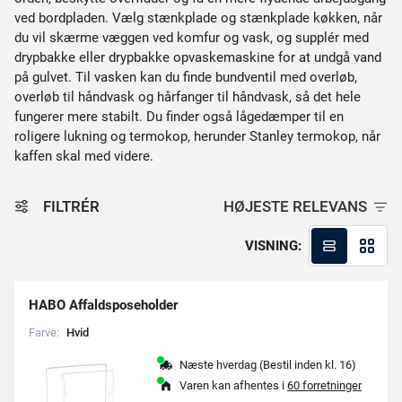
ved bordpladen. Vælg stænkplade og stænkplade køkken, når
du vil skærme væggen ved komfur og vask, og supplér med
drypbakke eller drypbakke opvaskemaskine for at undgå vand
på gulvet. Til vasken kan du finde bundventil med overløb,
overløb til håndvask og hårfanger til håndvask, så det hele
fungerer mere stabilt. Du finder også lågedæmper til en
roligere lukning og termokop, herunder Stanley termokop, når
kaffen skal med videre.
FILTRÉR
HØJESTE RELEVANS
VISNING:
HABO Affaldsposeholder
Farve:
H
v
i
d
Næste hverdag (Bestil inden kl. 16)
Varen kan afhentes i
60 forretninger