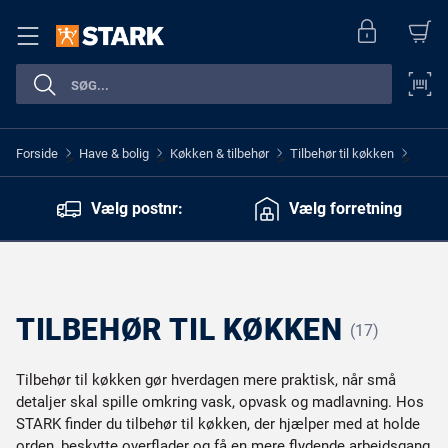
Forside
Have & bolig
Køkken & tilbehør
Tilbehør til køkken
>
>
>
>
Vælg postnr:
Vælg forretning
TILBEHØR TIL KØKKEN
(17)
Tilbehør til køkken gør hverdagen mere praktisk, når små
detaljer skal spille omkring vask, opvask og madlavning. Hos
STARK finder du tilbehør til køkken, der hjælper med at holde
orden, beskytte overflader og få en mere flydende arbejdsgang